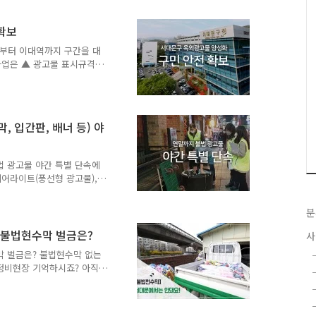
 광고주에게 계도를 실시했
으로 운영하면서 보행자 통
확보
해 적발 즉시 일괄 수거하고
설관리과 ☎ 02-330-
리부터 이대역까지 구간을 대
사업은 ▲ 광고물 표시규격에
 허가, 신고를 득한 후 표
한 광고물로 등록하는 사업
 양성화 대상 광고물을 선정
을 발송하면서 7월부터 양
 입간판, 배너 등) 야
에는 광고주의 적극적인 참여
 단축하고 허가, 신고 수수
여 정기적인 안전점검을 실
법 광고물 야간 특별 단속에
에어라이트(풍선형 광고물),
 높이고 민원을 발생시키기
 중심으로 야간 불법 광고
분
 단속에서 적발된 불법 광
치에 나섭니다. 지정 게시대
 불법현수막 벌금은?
사
위해 평일과 주말, 야간을
막 벌금은? 불법현수막 없는
설치를 위한 상인과 광고주
 정비현장 기억하시죠? 아직
구청 건설관리과 ☎ 02-
하실 수 있어요! 도시미관을
대문구는 지속적으로 단속하
는 도시로 손꼽히고 있다는