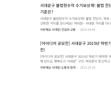
사실 아시죠~? tong지기도 뿌듯해지네요 ^^ 불법현
서대문구 불법현수막 수거보상제! 불법 전단
볼까요! :: 불법현수막 벌금 1. 면적 3㎡ 미만 - 1.0㎡
기준은?
- 2.1㎡ 이상 3.0㎡ 미만 10만원 12만원 14만원 2. 
㎡ 이상 3.7㎡ 이하 - 3.8㎡ 이상 4...
서대문구 불법현수막 수거보상제! 불법 전단지, 벽보
산뜻한 거리를 만나세요! 여러분~ 서대문 거리를 다니
르다'라고 생각 드신적 없나요? ^^ 바로 깨끗한 거리
사랑해요 서대문/건설과 교통
2016.04.06
되면서 도심 가로변이나 상가 밀집지역에 유해 광고
있어요. 불법 현수막 없는 서대문! 더 깨끗한 거리를 만
에 TONG지기가 함께 했는데요. 지금부터 만나봐요~
[아이디어 공모전] 서대문구 2015년 하반
진행합니다. 지속적으로 불법 전단지, 벽보를 부착하
전!
있어요!! 높은곳에 있다고 그냥 지나칠 수 없겠죠! 깔끔
벽보를 붙일때 사용되는 청테이프도 미관을 해치는 요인
[아이디어 공모전] 서대문구 2015년 하반기 테마형 
께 만드는 행복도시 서대문" 구민 여러분의 참신하고
립니다. 『주민이 참여하는 안전하고 깨끗한 동네 만
사랑해요 서대문/소통과 참여
2015.10.29
차, 쓰레기, 제설)』 『행복 증진을 위한 교육, 문화,
『기타 '구민이 행복한 서대문'을 만들기 위한 제안
대한 구민 여러분의 다양한 아이디어를 기다려요. 
에 반영된답니다. 함께 만들어가는 서대문! 함께 해주
알아볼까요!! 2015년 하반기 테마형 아이디어 제안 공모 
26. ~ 11. 15. (21일간) ☞ 응모자격 : 서대문구민(서