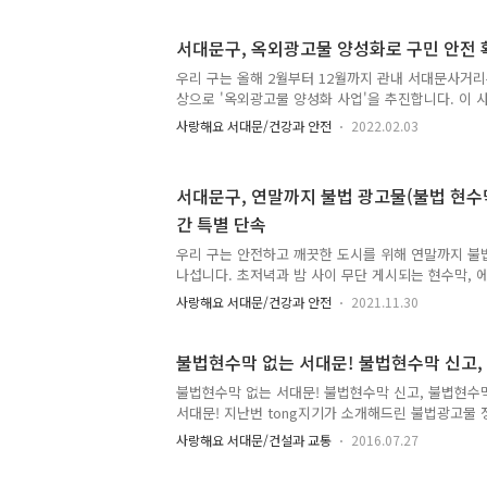
위해 후속 조치가 필요한 경우 자진 정비하도록 해당
습니다. 앞으로도 '불법광고물 현장단속반'을 지속적
서대문구, 옥외광고물 양성화로 구민 안전 
행과 안전을 위협하는 에어라이트(풍선간판) 등에 대
과태료 등 행정처분을 병행합니다. 문의: 서대문구청 건
우리 구는 올해 2월부터 12월까지 관내 서대문사거
8235
상으로 '옥외광고물 양성화 사업'을 추진합니다. 이 
는 적법하지만 허가, 신고 없이 설치한 광고물 ▲ 기존
사랑해요 서대문/건강과 안전
2022.02.03
시기간이 만료되었으나 미연장한 불법광고물을 적법
입니다. 올해 2~5월 사이 해당 구간 전수조사를 통해
한 후 선정업소 광고주에게 허가, 신고 하도록 안내문
서대문구, 연말까지 불법 광고물(불법 현수막,
성화 사업을 본격 시행할 예정입니다. 사업 기간 중
간 특별 단속
를 유도하기 위해 구비서류를 간소화하여 신청 기간을
료를 면제 합니다. 또한 광고물을 제도권으로 편입하
우리 구는 안전하고 깨끗한 도시를 위해 연말까지 불
시하고 이상기후로 ..
나섭니다. 초저녁과 밤 사이 무단 게시되는 현수막, 
입간판, 배너 등이 시민의 보행 불편과 사고 위험을
사랑해요 서대문/건강과 안전
2021.11.30
때문입니다. 우리 구는 단속에 앞서 상가 밀집 지역을
물 근절 홍보 캠페인과 계도 활동을 가졌습니다. 야간
고물에 대해 500만 원 이하의 과태료 부과와 고발 조
불법현수막 없는 서대문! 불법현수막 신고,
가 아닌 곳에 내걸린 현수막 등 불법 광고물 근절을 
불법현수막 없는 서대문! 불법현수막 신고, 불볍현수
불문하고 계도와 단속이 이뤄지는 만큼 적법 광고물 
서대문! 지난번 tong지기가 소개해드린 불법광고물
분들의 적극적인 협조를 부탁드립니다. 문의 : 서대문
못보신 분들은 아래 사진을 클릭해주세요. 바로 확인
330-8..
사랑해요 서대문/건설과 교통
2016.07.27
해치고 시민들의 안전생활을 저해는 불법현수막! 서
고 계도하여 전국에서 가장 모범적인 불법현수막 없