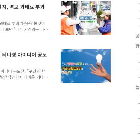
수막 벌금에 대해 한번 알아
지, 벽보 과태료 부과
 이하 - 1.1㎡ 이상 2.0㎡ 이하
면적 3㎡ 이상 5㎡ 미만 - 3.0
 과태료 부과기준은? 봄맞이
다 보면 '다른 거리와는 다
 환경 때문일텐데요. 봄철이
물을 중점적으로 정비하고
함
날 수 있겠죠? ^^ 그 현장
 ^^ 사진 촬영도 꼼꼼하게
기 테마형 아이디어 공모
는 업체도 꼼꼼히 관리하고
하게 제거 완료!! 전단지,
중 하나에요!! 청테이..
아이디어 공모전! "구민과 함
 발전적인 아이디어를 기다
들기 방안(불법광고물, 주
놀
 복지, 경제 활성화 방안』
』 이렇게 세가지의 테마에
채택되신 아이디어는 구정정책
실꺼죠? 그럼 좀더 자세히
☞ 공모기간 : 2015. 10.
대문구..