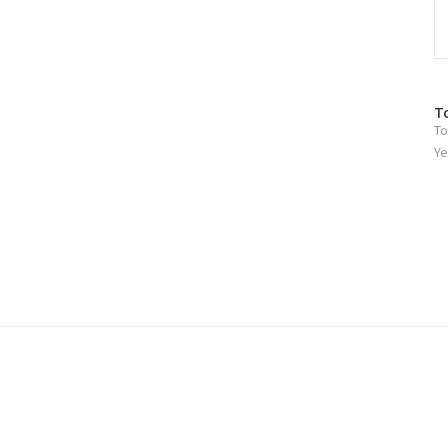
방
T
To
문
자
Ye
수