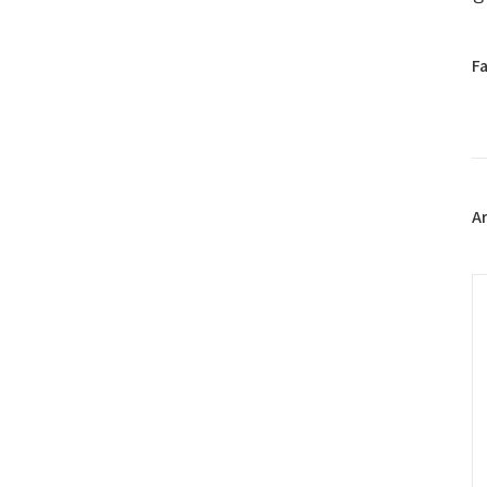
페
F
이
스
북
트
위
터
플
A
러
그
인
C