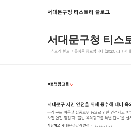
서대문구청 티스토리 블로그
서대문구청 티스
티스토리 블로그 운영을 종료합니다.(2023.7.1.) 
불법광고물
6
서대문구 시민 안전을 위해 풍수해 대비 옥
우리 구는 여름철 집중호우 등으로 인한 안전사고 예
사전 안전 점검'과 '불법 옥외광고물 특별 단속'을 실
간판, 돌출간판, 벽면이용간판, 지주이용간판, 현수
사랑해요 서대문/건강과 안전
2022.07.08
533개를 점검했습니다. 간판의 볼트 조임, 부식 상태