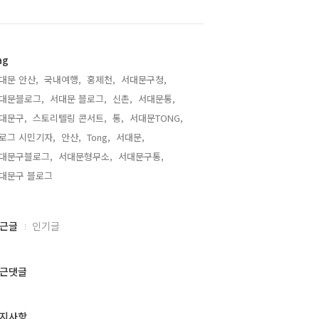
ag
대문 안산,
국내여행,
홍제천,
서대문구청,
대문블로그,
서대문 블로그,
신촌,
서대문통,
대문구,
스토리텔링 콘서트,
통,
서대문TONG,
로그 시민기자,
안산,
Tong,
서대문,
대문구블로그,
서대문형무소,
서대문구통,
대문구 블로그,
근글
인기글
근댓글
지사항