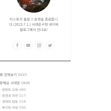
티스토리 블로그 운영을 종료합니
다.(2023.7.1.) 서대문구청 네이버
블로그에서 만나요!
류 전체보기
(5157)
랑해요 서대문
(2618)
문화와 교육
(480)
환경과 자연
(217)
경제와 협동
(324)
복지와 여성
(356)