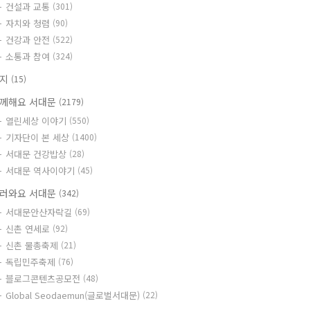
건설과 교통
(301)
자치와 청렴
(90)
건강과 안전
(522)
소통과 참여
(324)
공지
(15)
께해요 서대문
(2179)
열린세상 이야기
(550)
기자단이 본 세상
(1400)
서대문 건강밥상
(28)
서대문 역사이야기
(45)
러와요 서대문
(342)
서대문안산자락길
(69)
신촌 연세로
(92)
신촌 물총축제
(21)
독립민주축제
(76)
블로그콘텐츠공모전
(48)
Global Seodaemun(글로벌서대문)
(22)