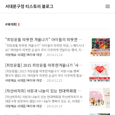
서대문구청 티스토리 블로그
바자회
8
"희망온돌 따뜻한 겨울나기" 아이들의 따뜻한 마
음, 느껴지시나요?
"희망온돌 따뜻한 겨울나기" 아이들의 따뜻한 마음, 느껴지시나
요? 여러분의 따뜻한 손길이 우리 이웃에게 전달되는 행사, 지기
가 몇일전 소개해드린 마음 따뜻한 행사가 있습니다. 바로 2015
사랑해요 서대문/복지와 여성
2014.12.24
희망온돌 따뜻한 겨울나기 '사랑·나눔·행복' 행사 (↓ 누르시면
이동합니다^^) [희망온돌] 2015 희망온돌 따뜻한겨울나기 '사
[희망온돌] 2015 희망온돌 따뜻한겨울나기 '사랑·
랑·나눔·행복' 행사 12월 23일에 서대문구청에서 열린 사랑과
나눔·행복' 행사
[희망온돌] 2015 희망온돌 따뜻한겨울나기 '사랑·나눔·행복'
나눔이 있고 행복한 행사! 지기가 이런 좋은 행사에 빠질 수 없겠
행사가 열립니다. 여러분의 따뜻한 손길이 우리 이웃에게 필요한
죠? 발빠르게 현장에 다녀왔습니다! "고사리손으로 모아모아 이
이 겨울, 추위속에서 경제적 어려움과 질병 등으로 고통받는 분
웃사랑 행복저금통" 모으기 현장 아이들의 고마운 마음에 감사
사랑해요 서대문/복지와 여성
2014.12.22
들에게 큰 용기와 희망을 드리고, 많은 주민들의 참여를 유도하
함과 대견함을 담아 여러분에게 전달합니다! 아이들의 귀여운
고 기부문화를 확산시키기 위하여 나눔과 행복이 있는 서대문구
표정만 봐도 우리 이웃들이 힘을 낼 수 있겠지요? 너무 앙증맞고
[자선바자회] 사랑과 나눔이 있는 현대백화점 자
에서 2015 희망온돌 따뜻한겨울나기 '사랑·나눔·행복' 행사가
깜찍한 서대문구의 천사..
선바자회가 열립니다!!
[자선바자회] 사랑과 나눔이 있는 현대백화점 자선바자회가 서
열립니다! 2015 희망온돌 따뜻한겨울나기 '사랑·나눔·행복' 행
대문구청 광장에서 열립니다! 나눔의 행복이 있는 곳, 서대문구
사 일시 : 2014. 12. 23화) 10:00 ~ 16:00 장소 : 구청 로비 및
에서 사랑과 나눔을 실천하기 위한 자선바자회가 열린답니다. 자
광장 참여기관 : 18개 기관(사회복지협의회, 복지관, 부녀회 등)
사랑해요 서대문/복지와 여성
2014.10.23
선바자회는 지역사회복지 발전과 기부나눔문화 활성화, 저소득
주요내용 - 이웃돕기 성금(품) 접수창고 운영(사회복지공동모금
주민의 후원을 위해 현대백화점에서 주최를 하고 서대문구에서
회) - 고사리 사랑저금통 모으기, 어린이집 악기놀이(관내 ..