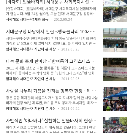
[바자회][알뜰바자회] 서대문구 사회복지시설 연
후원을 하는 아주 뜻 깊은 행사입니다. 그럼 우리 같이 자선바자
합바자회 개최
[연합바자회] [알뜰바자회] 서대문구 사회복지시설 연합바자회
회 소식 알아볼까요? 사랑나눔 현대백화점 자선바자회 일자 :
가 열립니다. 9월 24일 월요일 오늘 현재! 서대문구청 광장에서
2014. 10. 28(화)~10.30(목) 09:00~18:00 장소 : 서대문구청
서대문구 사회복지시설 연합바자회가 열리고 있습니다. 관내 생
광장 우측(보건소쪽) 주최 : 현대백화점 신촌점 행사내용 - 현대
사랑해요 서대문/경제와 협동
2012.09.24
활이 어려운 저소득 가정을 돕기 위한 재원을 마련하고 희망플러
백화점(신촌점)에서 의류, 잡화, 식품 등 55종의 물품 판매 - 판
스 통장 및 꿈나래 통장의 재원을 마련하고자, 사회복지시설 간
매수익금 중 일부를 서대문구사회복지협의회에 현금기탁 현대
서대문구청 마당에서 열린 <행복울타리 100가정
의 협력을 통한 연합바자회를 개최하는 것이지요! 일 시 : 2012.
백화점은 2008..
보듬기> 후원 알뜰 바자회 현장!
서대문구청-신촌 현대백화점이 함께 하는 알뜰자선바자회 현장
9. 24.(월) 10:00 ~ 18:00 장 소 : 서대문구청 광장 주최ㆍ주관 :
가정의 달 5월도 이제 얼마 남지 않았네요. 늘 가까이 있지만 소
서대문구 사회복지협의회, 복지관연합회 행사내용 : - 기업체 및
중함을 느끼지 못했던 가족들과의 뜻깊은 시간을 보냈길 바랍니
서대문구사회복지협의회 이사진에서 기부 또는 수령한 물품 판
함께해요 서대문/기자단이 본 세상
2012.05.23
다. 소외된 우리 이웃들과 함께 나누고 소통하는 행사들도 5월에
매 - 관내 관련단체 후원 물품 판매 - 먹거리 장터 운영 먹거리 장
많이 있었습니다. 함께 웃고, 공감하며 피를 나눈 형제보다 더 가
터에서는 순대, 떡볶이 등 분식과 빈대떡을 팔고 있더군요. 그 ..
나눔 문화 축제 한마당 -"한여름의 크리스마스 나
깝게 느껴지는 이웃들을 보면 아직은 살만한 세상이란 생각이 듭
눔 바자회"
2011 서대문 청소년 나눔 문화존 "한 여름의 크리스마스 나눔
니다. 하지만 막상 나눔을 위한 실천을 하려면 나와는 관계 없다
바자회" 좋아하는 추억의 영화 중 "8월의 크리스마스"란 영화가
고 생각하시는 분들도 많이 계시리라 생각하는데요, 나눔을 위한
있는데요. 가끔 기억을 떠올리면 가슴이 따뜻해지곤합니다. 그
실천, 어렵다고 생각하시나요? 마음이 있다면 나눔은 어렵지 않
함께해요 서대문/기자단이 본 세상
2011.08.05
때문일까요? 7월 23일(토)에 열린 서대문 청소년 문화존 7월의
습니다. 후원을 위한 자선바자회 서대문구와 신촌 현대백화점은
나눔 행사의 제목이 바로 "한 여름의 크리스마스" 라니 반갑고
5월 22(화), 23(수)일에 걸쳐 프로젝트 후원을 위한 알뜰 바자회
사랑을 나누며 기쁨을 전하는 행복한 현장 - 제 7
설레였답니다. 청각장애청소년을 돕기 위한 이번 바자회에서는
가 서대문구청 마당에서 ..
회 사랑나눔 바자회에 가보니
홍은 종합 복지관과 서울도시가스 강북 지사가 함께 한 사랑나눔
농악대, 페이스 페인팅, 프리허그, 프론티어 봉사단, 레크레이션,
바자회 현장 90년대 후반, IMF 등 우리 경제가 무너져갈 때 자조
음료판매 등 다채로웠네요. 한 여름의 '시원한' 크리스마스처럼
적인 경제살리기 노력으로 등장했던 '아나바다'운동을 기억하시
기분이 좋아지는 현장에 다녀왔어요. 홍제천 연가교에서 열린
함께해요 서대문/기자단이 본 세상
2011.06.22
나요?^^ 그 때는 정말 아껴쓰고, 나눠쓰고, 바꿔쓰고, 다시쓰는
나눔의 현장 이번 바자회는 서대문구 청소년들이 자발적으로 물
운동에 동참하는 것이 나라를 사랑하고 가정의 경제를 살리는 길
품을 모으고 직접 판매하는 의미있는 행사였는데요. 이번 바자회
자발적인 '아나바다' 실천하는 알뜰바자회 현장
로 통했었지요. 지금은 그 열기가 많이 사그라들어 모습을 감추
수익금과 모금 활동으로..
다녀와보니
아침 저녁으로 쌀쌀한 날씨가 계속 되고 있습니다. 그러나 한낮
었지만, 일주일에 몇번이고 수시로 열렸던 정 넘치던 아나바다
의 포근한 햇살은 그래도 봄이 왔음을 느끼게 해 주네요. 지난 목
바자회 현장이 가끔 그리워집니다. 그런데 얼마전, 오랜만에 그