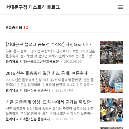
서대문구청 티스토리 블로그
물총싸움
12
[서대문구 블로그 공모전 수상작] 사진으로 미리
보는 2018 신촌 물총축제!
[서대문구 블로그 공모전 수상작] 사진으로 미리보는 2018 신촌
물총축제! 불가능할 것 같았던 축제가 벌써 5회째 접어들고 있
고, 확실히 호불호가 갈리는 축제의 성격상 논란도 많앗는데요.
놀러와요 서대문/블로그콘텐츠공모전
2018.06.05
올해에는 작년에 비해 보다 스케일이 더욱 커졌고 참여자분들의
적극성이 그 어느 해 보다 높아졌다는 점을 생각했을 때, 앞으로
2016 신촌 물총축제 일정 최초 공개! 여름축제 끝
이 축제가 서울의 대표 페스티벌로 롱런할 가능성이 높아 보였습
판왕, 신촌 물총축제!
2016 신촌 물총축제 일정 최초 공개! 여름축제 끝판왕, 신촌 물
니다. 서울 도심 속에서 펼쳐지는 불특정 다수의 물총싸움이라
총축제! 신촌을 점령하라! 여름축제 끝판왕, 제4회 신촌 물총축
니.. 그 유쾌한 현장을 사진과 주석으로 전해봅니다. 신촌 물총축
제 이번주 찾아옵니다! 7월 9일 ~ 10일 신촌 연세로에서 해적과
제 2017 함께 뛰며 즐겨보다 ▲ 지구인과 외계인의 전쟁이라는
놀러와요 서대문/신촌 물총축제
2016.07.04
의 한판 승부! 여러분 준비 되셨죠? 신촌 물총축제 일정, 공연, 체
컨셉 ▲ 매년 스케일이 커지고 있다 서울 도심에서 펼쳐지는 물
험부스 등 모두 공개합니다. 여름더위 신촌 물총축제로 이겨내
총싸움의 축제의 특성상 불특정 다수의 사람들이 몰려들고 크고
신촌 물총축제 영상! 도심 속에서 즐기는 짜릿한
요! 자~ 신촌을 점령하러 출발~ "신나고 짜릿한 물총싸움! 신촌
작은 사건들이 일어나기 마련..
물총싸움, 신촌 물총축제!
신촌 물총축제 영상! 도심 속에서 즐기는 짜릿한 물총싸움, 신촌
물총축제" ○ 일 시 : 2016년 7월 9일 ~ 10일 ○ 장 소 : 신촌 연
물총축제! 무더운 한여름! 도심 속에서 즐기는 짜릿한 물총싸움,
세로 일대 ○ 행사 진행시간 : 10시 ~ 19시 ○ 해적선 출정식 :
신촌 물총축제! D-17! 싸울준비 단단히 하고 계시죠~? 사진으로
13시 신촌 물총축제 '타임 테이블' 분 류 시 간 내 용 공 통 10:00
놀러와요 서대문/신촌 물총축제
2016.06.22
는 축제의 현장을 100% 느낄 수 없겠죠!! 영상으로 신촌 물총축
축제 Start 해적기지 무기 창고 Service Zone Brand Zone
제 현장을 만나보세요! 박진감 넘치는 현장~ 지금 바로 만나볼까
Family Zon..