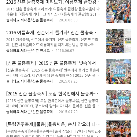
2016 신촌 물총축제 미리보기! 여름축제 끝판왕
요 ^^ :: 2016 신촌물총축제 일정 ● 일 시 : 2016. 7. 9.(토) ~
물총싸움이 다가온다!
2016 신촌 물총축제 미리보기! 여름축제 끝판왕 물총싸움이 다
7. 10.(일) ● 장 소 : 신촌 연세로 물총 하나로 더위를 한번에 날
가온다! 여름축제 기다리고 계시죠~ 여름축제의 끝판왕! 2016
려버리세요!! 신나는 콘서트, 퍼레이드 등 다양한 콘텐츠도 준비
신촌 물총축제가 다가옵니다~ ^^물총 하나만 있으면 올 여름 더
되어 있답니다! ^^ 1부 해적선 출정식 - 물총축제 개막식을 알리
놀러와요 서대문/신촌 물총축제
2016.06.08
위는 끝! 준비되셨죠~? tong지기와 함께 살짝 먼저 만나볼까
는 해적선 출정식은 DJ의 디제잉에 맞춰 해적단과 시민들의 격
요!! :: 2016 신촌 물총축제 ● 기 간 : 2016. 7. 9.(토) ~ 7. 10.
렬한 물총싸움이 이우러질 예정입니다. 2..
2016 여름축제, 신촌에서 즐기자! 신촌 물총축제,
(일) ● 장 소 : 신촌 연세로 아직 신촌 물총축제에 대해 모르신다
신촌 맥주축제, 신촌 시티슬라이드
2016 여름축제, 신촌에서 즐기자! 신촌 물총축제, 신촌 맥주축
고요~? 눈으로 직접 확인해보세요!! ^^ 어떻게 보셨나요? 사진
제, 신촌 시티슬라이드 여름더위를 이겨내는 방법 중 하나!!
만으로도 더위가 가시지 않나요~? ^^ 물총 하나면 충분한 '신촌
Tong지지가 추천해드리는 방법은~ 바로!! '축제와 함께 이겨내
물총축제'입니다! 물총싸움은 기본! 다양한 즐길거리가 여러분
놀러와요 서대문/신촌 연세로
2016.06.07
기'입니다! 7월 신촌에서 즐기는 여름축제를 tong지기가 살짝
을 기다리고 있답니다. 내용이 확정되면 tong지기가 바로 알려
알려드릴게요 ^^ 미리 준비하세요~ 01. 신촌물총축제 2016 신
드릴게요 ~ 생생한 현장의 분위기를 전해드리기 위해..
[신촌 물총축제] '2015 신촌 물총축제' 빗속에서
촌 물총축제가 1달앞으로 다가왔어요~ 도심속에서 펼쳐지는 물
즐기는 물총싸움! 바비, 강소라, 이연과 함께 한
[신촌 물총축제] '2015 신촌 물총축제' 빗속에서 즐기는 물총싸
총싸움! 물총 하나면 더위 끝! 소방차와 펼쳐지는 물싸움 한판 대
축제의 현장!
움! 바비, 강소라, 이연과 함께 한 축제의 현장! 2015 신촌 물총
결까지~ 뭉쳐야 이길 수 있겠죠~ ^^ ☞ 기 간 : 2016. 7. 9.(토)
축제!! 드디어 열렸답니다!! 빗 속에서 즐기는 물총싸움! 비도 우
~ 7. 10.(일) ☞ 장 소 : 신촌 연세로 현재 2차 얼리버드 티켓 물
놀러와요 서대문/신촌 물총축제
2015.07.25
리를 막을 수 없었죠!! 개막식 현장을 찾은 바비, 강소라, 이연도
총 / 패키지가 오픈 되었습니다. ▶ G마켓 :
함께 해주셨는데요. 한층 더 업그레이드 된 '2015 물총축제'! 지
http://me2.do/GyIUwJNC ▶ 위메프 : http:..
[2015 신촌 물총축제] 도심 한복판에서 물총싸움,
기와 함께 현장으로 함께 떠나볼까요! 정말 많은 분들이 찾아주
신촌 물총축제! 바비(BOBBY), 강소라와 함께 즐
[2015 신촌 물총축제] 도심 한복판에서 물총싸움, 신촌 물총축
셨죠!! ^^ 개막식때의 모습인데요. 점점 더 많은 분들이 함께 축
기세요!
제! 바비(BOBBY), 강소라와 함께해요! 다시 돌아온 '신촌 물총
제를 즐기셨답니다. 많은 여성분들의 마음을 뒤 흔들고 떠난 바
축제' 기다리고 기다리던 바로 그 축제!!! 더위를 날려버릴 바로
비군!! ^^ 아름다운 강소라씨, 건강미인 이연씨! 함께 해주셔서
놀러와요 서대문/신촌 물총축제
2015.07.20
그 축제!!! 오래 기다리셨죠?? 기다리신 만큼 알차게 준비했답니
감사해요~ 친구, 가족, 연인 모두가 물총으로 하나가 되었답니
다!! 도심 속에서 즐기는 짜릿한 물총싸움!! 2014 신촌 물총축제
다. 표정만 봐도 현장의 분위기를 알 수 있겠죠!! 지기도 ..
[독립민주축제][물총][물총싸움] 순사 잡으러 나
에 '수지'가 있었다면 이번엔 바로 쇼미더머니 시즌3 우승자 '바
간다~!
[독립민주축제][물총][물총싸움] 순사 잡으러 나간다~! 독립민주
비(BOBBY)와 강소라', '이연'씨가 함께 합니다!! 지기와 함께 미
축제 광장 이벤트의 하일라이트! "물총싸움" 그 제 2라운드 편!
리 만나볼까요!! Water Gun Festival~ Go Go!! 도심속에서 즐