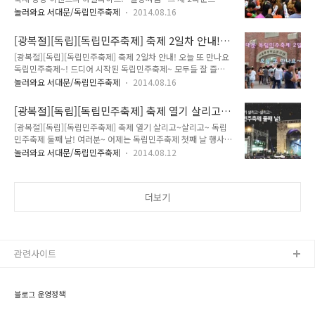
다들 순사는 잘 들 잡으셨나요? 오후에도 계속 재미있는 행사 이
기는 짜릿한 물총싸움! '2015 신촌 물총축제' 축 제 명 : 제3회
놀러와요 서대문/독립민주축제
2014.08.16
어지니까요!! 계속해서 털ㄴ업!!!!
신촌 물총축제 축 제 일 시 - 행 사 기 간 : 7.25(토) 10:00 ~
7.26(일) ..
[광복절][독립][독립민주축제] 축제 2일차 안내!
오늘 또 만나요 독립민주축제~!
[광복절][독립][독립민주축제] 축제 2일차 안내! 오늘 또 만나요
독립민주축제~! 드디어 시작된 독립민주축제~ 모두들 잘 즐겨주
시고 계신가요?! 어제 참여해주신 모든 분들께 너무너무 감사드
놀러와요 서대문/독립민주축제
2014.08.16
려요~ 공개하지 못했던! 딕펑스와 김장훈님 사진 먼저 공개할께
요 ^^* 유후~ 사진만으로도 열기가 느껴지시나요?! 덕분에 관
[광복절][독립][독립민주축제] 축제 열기 살리고~
중분들은! 와우!!!!!!!!~@_@ 오늘은 축제 이틀째! 먼저 일정표
살리고~ 독립민주축제 둘째 날!
[광복절][독립][독립민주축제] 축제 열기 살리고~살리고~ 독립
살펴보시고 가실께요~ 오전 11시 부터는 어제의 뒤를 이어 공원
민주축제 둘째 날! 여러분~ 어제는 독립민주축제 첫째 날 행사를
에서 역사관을 향하는 방향으로 앨리스 퍼레이드가 있구요 오후
소개해드렸죠! 다들 아시다시피 축제는 광복절인 15일, 16일 양
1시부터는 펑키벗브라스의 재즈 공연이 진행됩니다~! 역시 공원
놀러와요 서대문/독립민주축제
2014.08.12
일간에 거쳐 서대문형무소역사관에서 열리죠^^ 축제의 열기를
에서 역사관을 향하게 되어요! 그리고 오후 2시부터는!! 어제 장
살리고~ 살려갈! 둘째 날 행사를 소개해드리겠습니다! 기대되시
난아니던데요~@_@ 부대행사의 하일라이트~! 물총 싸움이 열
나요? 연희집단 'the 광대'는요, 전통 춤사위를 거리 예술로 승화
립니다~! 여럿이 모..
더보기
시킨 예술그룹입니다! 드라마가 있는 연희, 뜻이 담긴 연희를 꿈
꾸는 집단이기도 하구요. 이번 공연에서 the광대는 "도는놈, 뛰
는놈, 나는놈"을 주제로 역사관 제 10옥사 앞에서 약 1시간 동안
~ 전통 유희와 거리 예술의 멋진 하모니를 선보일 예정입니다!!
16일 공연은 두번에 걸쳐서 오후 3시 공연과 오후 5시 30분 공
관련사이트
연, 두 ..
블로그 운영정책