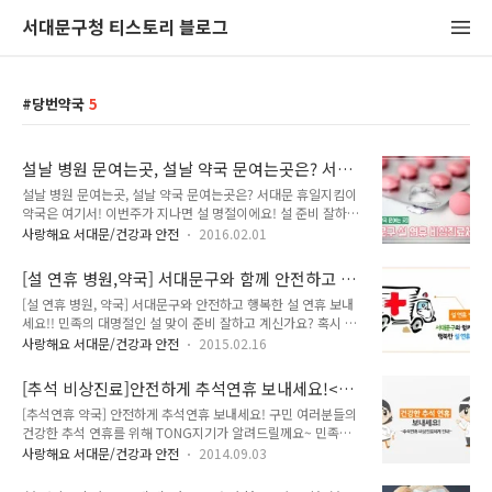
서대문구청 티스토리 블로그
당번약국
5
설날 병원 문여는곳, 설날 약국 문여는곳은? 서대
문 휴일지킴이약국은 여기서!
설날 병원 문여는곳, 설날 약국 문여는곳은? 서대문 휴일지킴이
약국은 여기서! 이번주가 지나면 설 명절이에요! 설 준비 잘하고
계신가요? 2016년 설 연휴는 총 5일간의 휴일이 주어집니다. 휴
사랑해요 서대문/건강과 안전
2016.02.01
일이 긴만큼 걱정되는 것이 있는데요. 혹시 감기라도 걸리면 어
떻하지? 병원, 약국이 문은 열었을까? 이런 고민을 TONG지기
[설 연휴 병원,약국] 서대문구와 함께 안전하고 행
가 해결해 드릴게요. 서대문구는 구민들이 건강하고 안전하게 연
복한 설 연휴 보내세요!!
[설 연휴 병원, 약국] 서대문구와 안전하고 행복한 설 연휴 보내
휴를 보낼 수 있도록 2016년 2월 6일(토)부터 2월10일(수)까지
세요!! 민족의 대명절인 설 맞이 준비 잘하고 계신가요? 혹시 설
5일간 비상진료체계를 운영합니다. 서대문보건소는 연휴기간
연휴에 감기라도 걸리면 어떻하지..? 비상 상황이 생기면 어떻하
중 진료공백을 방지하기 위해 당직의료기관 및 휴일지킴이 약국
사랑해요 서대문/건강과 안전
2015.02.16
지?? 이런 고민은 지기가 해결해 드릴게요!! 우리 서대문구는 구
을 지정, 운영하게 된답니다. 연세대학교 신촌세브란스병원, 동
민들이 건강하고 안전하게 연휴를 보낼 수 있도록 2015년 2월
신병원 등 관내 2개 응급의료기관은 24시간 비상진료체계를 가
[추석 비상진료]안전하게 추석연휴 보내세요!<추
18일(수요일)부터 2월 22일(일요이)까지 5일간 비상진료대책
동, 응급환자 발생 시 신속..
석연휴 비상진료체계 안내>
[추석연휴 약국] 안전하게 추석연휴 보내세요! 구민 여러분들의
기간으로 설정하고 의료기관 및 약국과 협조하여 비상진료체계
건강한 추석 연휴를 위해 TONG지기가 알려드릴께요~ 민족의
를 가동합니다!! 일목요연하게 한눈에 정리 들어갑니다!! 2015
대명절 추석!! 이번 추석은 대체공휴일을 지내시는 분들에게는
년 설 연휴 비상진료체계 운영 안내 설 연휴 기간 중 응급환자 발
사랑해요 서대문/건강과 안전
2014.09.03
긴 연휴 기간이 될꺼 같은데요! 긴 연휴 기간 만큼이나 TONG지
생에 대비해 당직의료기관 및 당번약국을 지정·운영하여 구민
기가 걱정거리가 생겼답니다. 구민 여러분들에게 갑자기 응급상
들의 의료이용에 불편이 없도록 운영하고자 합니다. 운영기간 :