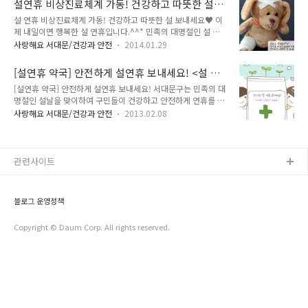
설연휴 비상진료체계 가동! 건강하고 따뜻한 설
황이 생긴다면..? 그래서 준비했습니다 ~^^ 구민들이 건강하고
2015. 02. 1..
보내세요♥
설 연휴 비상진료체계 가동! 건강하고 따뜻한 설 보내세요♥ 이
안전한 연휴를 보낼 수 있도록 추석 연휴를 비상진료대책 기간으
제 내일이면 행복한 설 연휴입니다.^^* 민족의 대명절인 설 연
로 설정하였답니다!! 의료기관 및 약국과 협조하여 비상진료체
휴를 맞이하여 서대문구에서는 구민들이 안전하고 건강하게 명
계를 가동합니다. 연휴기간 중 진료공백을 방지하기 위하여 당직
사랑해요 서대문/건강과 안전
2014.01.29
절을 보낼 수 있도록 2014년 1월 30일(목)부터 2월 2일(일)까
의료기관 및 당번약국을 지정·운영하고, 연세대신촌세브란스병
지 4일간 비상진료대책 기간을 설정하고 의료기관과 약국과 협
원, 동신병원 등 관내 2개 응급의료기관은 24시간 비상진료체계
[설연휴 약국] 안전하게 설연휴 보내세요! <설 연
조하여 비상진료체계를 가동합니다. 자세한 내용 TONG과 함께
를 가동, 응급환자 발생시 신속한 대처하..
휴 당번약국 안내>
[설연휴 약국] 안전하게 설연휴 보내세요! 서대문구는 민족의 대
알아볼까요?^^* 서대문구 보건소는 연휴기간 중에 진료 공백을
명절인 설날을 맞이하여 구민들이 건강하고 안전하게 연휴를 보
방지하기 위해서 당직의료기간과 당번 약국을 지정, 운영하고 있
낼 수 있도록 설 연휴를 비상진료대책 기간으로 설정하고 의료기
는데요, 연세대 신촌세브란스병원, 동신병원 등 관내 2개 응급의
사랑해요 서대문/건강과 안전
2013.02.08
관 및 약국과 협조하여 비상진료체계를 가동합니다. 연휴기간 중
료기관은 24시간 비상진료체계를 가동하여 응급환자가 발생할
진료공백을 방지하기 위하여 당직의료기관 및 당번약국을 지정
경우 신속하게 대처할 수 있도록 하였답니다. 또한 보건소는 '비
·운영하고, 연세대신촌세브란스병원, 동신병원 등 관내 2개 응
상진료상황실'을 운영하여 응급환자..
급의료기관은 24시간 비상진료체계를 가동, 응급환자 발생시 신
관련사이트
속한 대처하려 합니다. - 운영기간 : 2013년 2월 9일 토요일 ~ 2
월 11일 월요일(3일간) - 연휴 기간 중 진료계획 -> 종합병원(응
급의료기관) ○ 대 상 : 응급의료기관 2개소(연세대신촌세브란
블로그 운영정책
스병원, 동신병원) ○ 진료내용 : 응급실 운영(연중무휴) ○ 연
락 처 - 신촌세브..
Copyright © Daum Corp. All rights reserved.