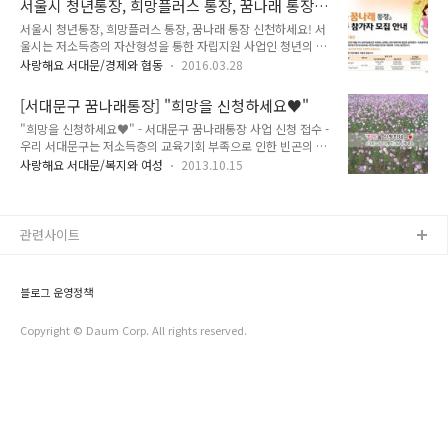
서울시 청년통장, 희망플러스 통장, 꿈나래 통장
좋은기회 놓치면 안되겠죠! TONG지기와 함께 자세히 알아볼까
는 경우 신청 가능합..
신청하세요!
서울시 청년통장, 희망플러스 통장, 꿈나래 통장 신천하세요! 서
요~ ^^ :: 희망두배 청년통장이란? 참가자가 2년/3년 매월 근로
울시는 저소득층의 자산형성을 통한 자립지원 사업인 청년의 꿈
소득으로 저축하는 금액의 동일한 금액을 서울시가 적립지원하
을 응원하는 '희망두배 청년통장' 500명, '희망플러스 통장' 200
는 통장 희망두배 청년통장 모집 ● 모집인원 : 서울시 총 1,000
사랑해요 서대문/경제와 협동
2016.03.28
명, '꿈나래 통장' 300명 등 총 1,000명의 신규 참가자를 모집합
명(서대문구 모집인원 35명) ● 신청기간 : 2017. 3. 31.(금) ~
니다. TONG지기와 함께 신청자격, 방법에 대해 알아볼까요 ~
4. 25.(목) ● 신청자격 - 공고일(2017. 3. 31.) 기준 서..
[서대문구 꿈나래통장] "희망을 신청하세요♥"
^^ :: 서울시 청년통장, 희망플러스 통장, 꿈나래 통장 모집■ 모
"희망을 신청하세요♥" - 서대문구 꿈나래통장 사업 신청 접수 -
집인원 : 총 1,000명(청년통장 500명, 희망플러스 200명, 꿈나
우리 서대문구는 저소득층의 교육기회 부족으로 인한 빈곤의 대
래 300명)■ 신청시간 : 2016년 3월 25일(금) ~ 4월 14일(목),
물림을 예방하고 자립역량을 고취하고, 희망을 드리고자 저소득
(토·일요일 제외)■ 신청자격 구 분 청년통장 희망플러스통장
사랑해요 서대문/복지와 여성
2013.10.15
가구의 교육자금 적립을 지원하는 꿈나래통장 신규참가자를 모
꿈나래통장 지원자격 - 만18~34세 이하 근로청년 ※ 1983. 3.
집합니다. 더 자세히 알아볼까요? 꿈나래통장은 저소득가구 아
25. ~ 1998. 3. 25...
동이 예를 들어 월 3~10만원을 3년 또는 5년간 저축하면 서울
시와 자치구, 민간후원기관이 일정금액을 추가 적립해주는 통장
관련사이트
이랍니다. - 모집대상 : 만 14세 이하 양육자녀의 자녀교육비 마
련을 위해 저축하려는 저소득층 40가구 - 참가자격 : 서울시 거
주 만 14세 이하 자녀 양육가구 (아래 ①~③ 조건 동시 충족자)
블로그 운영정책
① 공고일(’13.10.11) 기준 서울특별시 서대문구 거주자이며,
② 공고일(’13.10..
Copyright © Daum Corp. All rights reserved.