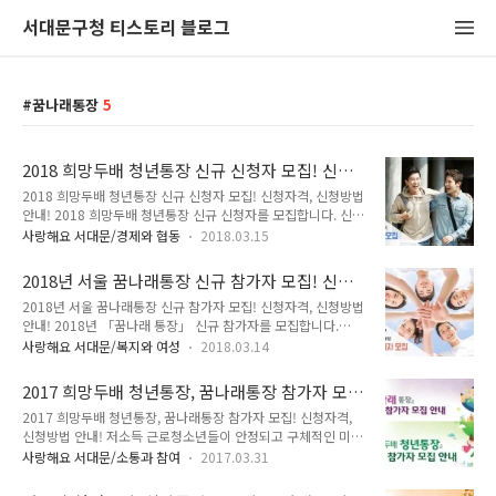
서대문구청 티스토리 블로그
꿈나래통장
5
2018 희망두배 청년통장 신규 신청자 모집! 신청
자격, 신청방법 안내!
2018 희망두배 청년통장 신규 신청자 모집! 신청자격, 신청방법
안내! 2018 희망두배 청년통장 신규 신청자를 모집합니다. 신청
시간 기억해두시고 신청해주세요~^^ 「희망두배 청년통장」이
사랑해요 서대문/경제와 협동
2018.03.15
란? 참가자가 2년/3년간 매월 근로소득으로 저축하는 금액의 동
일한 금액을 서울시 예산 및 시민의 후원금 등으로 적립 지원하
2018년 서울 꿈나래통장 신규 참가자 모집! 신청
여 드리는 통장입니다. 근로장려금은 주거, 결혼, 교육, 창업 목
자격, 신청방법 안내!
2018년 서울 꿈나래통장 신규 참가자 모집! 신청자격, 신청방법
적의 저축액에 지원됩니다. ■ 저축 가능 금액 및 지원내용은 다
안내! 2018년 「꿈나래 통장」 신규 참가자를 모집합니다.
음과 같습니다. 「희망두배 청년통장」 신청자격은? ■ 다음
TONG지기와 함께 신청자격, 신청방법에 대해 자세히 알아봐
1~4 자격요건에 모두 해당하는 경우 신청 가능합니다. 1. 공고
사랑해요 서대문/복지와 여성
2018.03.14
요! 「꿈나래 통장」이란? 참가자가 3년/5년간 매월 저축하는
일(2018. 3. 15.) 현재 근로하고 있는 자 2. 공고일(2018. 3.
금액을 소득 수준에 따라 동일한 금액(생계, 의료급여 수급자) 또
15.) 현재 만 18세 이상 ~ 만 34세 이하 서울시 거주자 ※ 1..
2017 희망두배 청년통장, 꿈나래통장 참가자 모
는 1/2금액(주거, 교육급여 수급자 및 비수급자)을 서울시 예산
집! 신청자격, 신청방법 안내!
2017 희망두배 청년통장, 꿈나래통장 참가자 모집! 신청자격,
및 시민의 후원금 등으로 지원하여 드리는 통장입니다. ※ 매칭
신청방법 안내! 저소득 근로청소년들이 안정되고 구체적인 미래
지원금은 자녀 교육비 마련 목정의 저축액에 지원됩니다. ▶ 저
계획을 수립하고 자립할 수 있는 「2017년 희망두배 청년통
축 가능금액 및 지원내용은 다음과 같습니다. ※ 12만 원의 경우
사랑해요 서대문/소통과 참여
2017.03.31
장」, 저소득 가구 자녀의 교육자금 마련을 위해 자산형성 및 자
3자녀 이상, 주거·교육급여 수급자 및 비수급자 신청 가능 「꿈
립을 지원하는 「2017년 꿈나래통장」 참가자를 모집합니다.
나래 통장」 신청자격은? ▶ 다음 1~3 자격요건에 모두 해당하