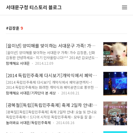
서대문구청 티스토리 블로그
김장훈
9
[을미년] 양띠해를 맞이하는 서대문구 가족! 가수
김장훈님, 김동완님
[을미년] 양띠해를 맞이하는 서대문구 가족! 가수 김장훈, 신화
김동완 안녕하세요~ 지기 인사올립니다!^^ 2014년 갑오년도
이제 한 달이 채 남지 않았네요. 이제 갑오년를 마무리 하고
함께해요 서대문
2014.12.09
2015년 을미년을 맞을 준비를 해야겠죠? 2015년 을미년은 양
의 해입니다. 일반적으로 알려진 양띠 생은 인정이 많고 생각이
[2014 독립민주축제 다시보기]개막식에서 폐막공
깊으며 부드러운 평화주의자가 많다고 하죠^^ (지금 헉! 맞아맞
연까지~!
[2014 독립민주축제 다시보기] 개막식에서 폐막공연까지~!
아! 하고 계신 분들 많으시죠?) 그래서 새해의 마음가짐처럼 준
2014 독립민주축제는 화려한 개막식과 폐막공연으로 풍부한 볼
비한 서대문구 가족! 제1탄! 서대문구과 깊은 인연이 있는 두 분
거리와 감동을 선물했습니다. 15일(금) 독립민주인사 풋프린팅
을 소개해 드릴까 합니다. 평화를 사랑하는 두분에 대해 함께 알
함께해요 서대문/기자단이 본 세상
2014.08.21
과 축하공연, 16일(토) 금난새의 해설과 유라시안필의 클래식 공
아볼까요~ 서대문구의 가족 첫번째! 가수 김장훈 독도알리기에
연까지 감동의 순간들을 TONG이 함께 했습니다^^ 독립민주축
앞장서고, 독도 수영횡단에 참여했던 가수 김장훈님. 서대문구
[광복절][독립][독립민주축제] 축제 2일차 안내!
제를 축하해주기 위해 많은 공연팀들이 자리를 함께 했는데요,
대표축제인 독립민주축제와..
오늘 또 만나요 독립민주축제~!
[광복절][독립][독립민주축제] 축제 2일차 안내! 오늘 또 만나요
독도걸스팀의 노래, 난타팀의 신명나는 무대, 국악그룹 더 름의
독립민주축제~! 드디어 시작된 독립민주축제~ 모두들 잘 즐겨주
무대는 개막식의 열기를 고조시켰습니다. 문석진 서대문구청장
시고 계신가요?! 어제 참여해주신 모든 분들께 너무너무 감사드
의 개막 축하 인삿말이 이어졌습니다. " 독립과 민주라는 무거운
놀러와요 서대문/독립민주축제
2014.08.16
려요~ 공개하지 못했던! 딕펑스와 김장훈님 사진 먼저 공개할께
주제로 축제를 한지 벌써 5년입니다. 광복절을 맞이해 이 땅의
요 ^^* 유후~ 사진만으로도 열기가 느껴지시나요?! 덕분에 관
역사에 대해 새겨보고 민주인사의 투쟁, 자유, 평화를 기리는 이