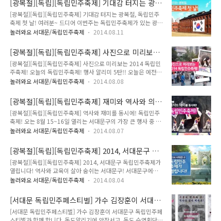
[광복절][독립][독립민주축제] 기대감 터지는 광
중분들은! 와우!!!!!!!!~@_@ 오늘은 축제 이틀째! 먼저 일정표
곳에서 진정한 독립과 민주 더 나아..
복절, 독립민주축제 첫 날!
[광복절][독립][독립민주축제] 기대감 터지는 광복절, 독립민주
살펴보시고 가실께요~ 오전 11시 부터는 어제의 뒤를 이어 공원
축제 첫 날! 여러분~ 드디어 이번주는 독립민주축제가 있는 광복
에서 역사관을 향하는 방향으로 앨리스 퍼레이드가 있구요 오후
절 주간입니다!! 어예~ 이번 축제는 광복절인 15일, 16일 양일
1시부터는 펑키벗브라스의 재즈 공연이 진행됩니다~! 역시 공원
놀러와요 서대문/독립민주축제
2014.08.11
간에 거쳐 서대문형무소역사관에서 열리는데요, 여러분이 축제
에서 역사관을 향하게 되어요! 그리고 오후 2시부터는!! 어제 장
에 대해 더욱 기대할 수 있도록~ 독립민주축제 첫 날, 기대감 터
난아니던데요~@_@ 부대행사의 하일라이트~! 물총 싸움이 열
[광복절][독립][독립민주축제] 사진으로 미리보는
지는 광복절 날 열리는 행사들을 소개해볼까 해요! 역사관 메인
립니다~! 여럿이 모..
2014 독립민주축제!
[광복절][독립][독립민주축제] 사진으로 미리보는 2014 독립민
무대에서 펼쳐지는, 개막을 알리는 뜨거운 퍼포먼스! 축제의 시
주축제! 오늘의 독립민주축제! 행사 알리미 5탄!! 오늘은 예전
작은 역시 개막식이죠~^^* 이번 개막식은 "당신의 역사를 기억
행사에서 사진으로 찍혔던 독립민주축제 행사 기록을 살짝 공개
합니다" 라는 주제 아래 김장훈, 딕펑스, 김소진(with 극단 해인)
놀러와요 서대문/독립민주축제
2014.08.08
할 거예요! 사진으로 2014 독립민주축제를 미리 살펴보도록 해
님이 나설 예정이구요! 국악관현악단과 판소리 무대도 이어진답
요~^^* 독립민주축제에는 우리 민족의 독립과 민주주의를 위해
니다! "이상한 나라의 앨리스" 다들 아시죠?! 동물이 말을 하고
[광복절][독립][독립민주축제] 재미와 역사와 의
자신을 희생하신 분들을 기억하기 위한 행사가 많습니다. 대표적
신비로운 모험이 가득..
미를 동시에! 독립민주축제!
[광복절][독립][독립민주축제] 역사와 재미를 동시에! 독립민주
으로 독립운동가분들의 족적을 남기는 "풋프린팅" 행사가 있겠
축제! 오는 8월 15~16일 열리는 서대문구의 가장 큰 행사 중 하
네요. 독립과 민주의 의미를 되새기는 기념행사 사진들입니다
나! 2014독립민주축제!! 이번 독립민주축제 소개글 4탄에서는,
~^^* 역대 풋프린팅을 하셨던 독립민주인사분들입니다. 반갑습
놀러와요 서대문/독립민주축제
2014.08.07
사전신청을 통해 이뤄지는 참여 행사와, 눈과 귀를 사로잡을 공
니다, 그리고 감사합니다. 풋프린팅을 하시는 모습이네요^^ 더
연 행사를 소개하고자 해요! 축제 하루 전날 밤인 14일 밤부터
이상의 역사왜곡은 그만 해야겠죠? 역사의 평화, 그리고 미래의
[광복절][독립][독립민주축제] 2014, 서대문구 독
진행되는 이 행사는 1박 2일에 걸쳐 형무소 수감생활을 직접 체
평화를 위하여^^ 감사합니다, 그리고 ..
립민주축제가 열립니다!
[광복절][독립][독립민주축제] 2014, 서대문구 독립민주축제가
험함으로서, 우리 선조들의 고초를 조금이나마 직접 느껴보는 행
열립니다! 역사와 교육이 살아 숨쉬는 서대문구! 서대문구에서
사입니다! 일시 : 2014년 8월 14일 오후 8시 ~ 15일 오전 9시
독립유공자와 민주인사들의 숭고한 뜻을 다양한 이벤트를 통해
장소 : 서대문형무소역사관 경내 대상 : 어린이가 포함된 가족
놀러와요 서대문/독립민주축제
2014.08.04
기리는 를 개최합니다!! 14일 전야 행사를 시작으로, 오는 8월
40명 현재 행사 참가자는 마감이 된 상태인데요, 변동사항이 생
15일~16일 양일간 펼쳐질 독립민주축제는 축제 속에서 우리나
기면 바로 알려드리겠습니다! 역사관 전시물과 전시내용을 바탕
[서대문 독립민주페스티벌] 가수 김장훈이 서대문
라의 근현대사를 되새기고 더 밝은 한민족의 미래를 준비하는 뜻
으로 '..
구 독립민주페스티벌과 함께 합니다.
[서대문 독립민주페스티벌] 가수 김장훈이 서대문구 독립민주페
깊은 자리가 될 예정입니다!!! 독립민주축제는요, 지난 2011년
스티벌과 함께 합니다. 독도알리기에 앞장서고, 독도 수영횡단에
부터 정식 축제로서 국내 언론 및 온라인, 기타 홍보 채널을 통해