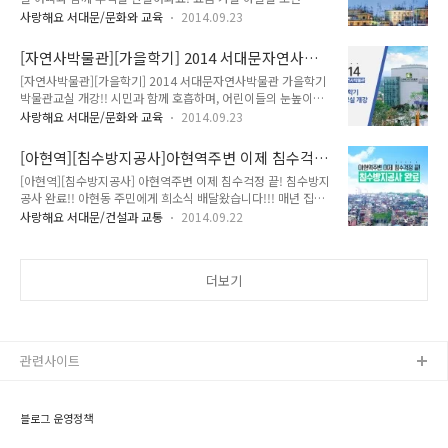
을하늘 공활한대 높고 구름 없이" 혹시~애국가 3절이 생각나시
증진시키고 나눔문화를 실천하며, 서비스제공기관 간의 긴밀한
사랑해요 서대문/문화와 교육
2014.09.23
나요?? 청명한 가을 밤하늘을 올려다보며 가족과 함께 추억을
네트워크 구축에 기여하고자 를 개최합니다. 이 곳에 오시면 막
쌓을 수 있는 시간을 마련했어요~ 서대문자연사박물관에서 '높
연하게만 느껴졌던 '복지'를 조금 더 가깝게 느끼실 수 있을 거예
[자연사박물관][가을학기] 2014 서대문자연사박
고 깊은 가을밤하늘 아빠와 함께 달보기'를 준비했답니다!!!^0^
요~ 지기와 함께 복지의 ..
물관 가을학기 박물관교실 개강!!
[자연사박물관][가을학기] 2014 서대문자연사박물관 가을학기
빽빽한 빌딩숲과 매연으로 뒤덮인 도심에서는 이제 좀처럼 밤하
박물관교실 개강!! 시민과 함께 호흡하며, 어린이들의 눈높이에
늘의 별을 보기가 어려워졌답니다.. 이런 상황에서, “서울에서
맞춘 어린이를 위한 서대문자연사박물관!!! 저는 아이들과 가볼
별보기 좋은 곳”으로 선정된 바 있는 안산생태공원에 위치한 서
사랑해요 서대문/문화와 교육
2014.09.23
만한곳을 뽑으라면 이곳을 추천해 드리도 싶어요!! 강추!!^^ 자
대문자연사박물관이 도심 속에서 달과 별을 볼 수 있는 프로그램
연과 생명에 대한 올바른 가치관을 가지도록 돕고, 자연 보존의
을 운영한다고 하여 TONG지기가 소개해 드릴까 합니다. 이름하
[아현역][침수방지공사]아현역주변 이제 침수걱
중요성을 널리 알리고 교육하기 위한 서대문자연사박물관에서
여 “아빠와 함께 달보기(이하 ‘달..
정 끝! 침수방지공사 완료!!
[아현역][침수방지공사] 아현역주변 이제 침수걱정 끝! 침수방지
가을학기를 개강합~니다!!^^ 가을학기에서는 학생들에게 다양
공사 완료!! 아현동 주민에게 희소식 배달왔습니다!!! 매년 집중
한 자연사관련 이론수업 및 체험학습기회를 제공하고자 유치원
호우 때마다 수해가 발생하여 삶의 터전을 잃게 된 수재민들의
생과 초등학생을 대상으로 2014년 10월 18일 부터 11월 16일
사랑해요 서대문/건설과 교통
2014.09.22
무너지는 마음을 이루 헤아릴 수 없을 것입니다. 당장 마음 편히
까지 '가을학기 박물관교실' 교육프로그램을 시행한다고 합니다.
쉴 수 있는 공간이 침수되어 불편한 것은 물론이고, 앞으로 피해
자세한 소식 TONG지기가 전해드립니다~^^ 교육안내 ● 교육
복구를 어떻게 해 나가야 할지 정말 막막하셨죠? 그러나 이제~
대상 : 유치원생(7세) 및 초등학..
더보기
아현동 주민분들은 안심하셔도 될 듯합니다!! (^0^)/ 바로 고질
적인 상습 침수지역인 지하철2호선 아현역 주변의 함수암거(사
각형거)를 9월 확장정비 완료 함으써 수년간 집중호우로 인한 침
수 피해를 해소하게 되었다고 합니다!!!! 집중호우시 아현역 주
변, 특히, 아현역 1, 2번 출구 주변 상가 및 도로 침수가 빈번히
관련사이트
발생한 지역이..
블로그 운영정책