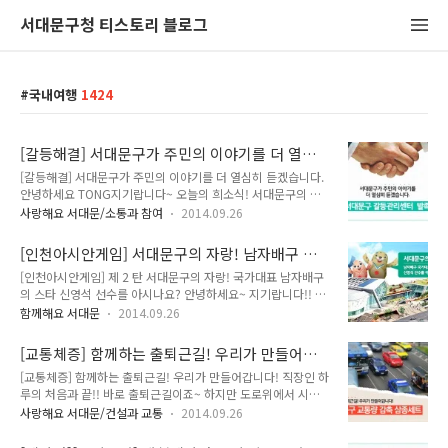
서대문구청 티스토리 블로그
국내여행
1424
[갈등해결] 서대문구가 주민의 이야기를 더 열심
히 듣겠습니다. <서대문구 갈등관리센터 발족>
[갈등해결] 서대문구가 주민의 이야기를 더 열심히 듣겠습니다.
안녕하세요 TONG지기랍니다~ 오늘의 희소식! 서대문구의 도
시정비사업에 대한 주민의 이야기를 더 다양하고, 열심히 듣기
사랑해요 서대문/소통과 참여
2014.09.26
위하여 서대문구 갈등관리 센터 를 발족한다는 소식이랍니
다!!^^ 항상 열려있는 서대문이죠?^^ 주민들을 위하여 실시하
[인천아시안게임] 서대문구의 자랑! 남자배구 국
는 도시정비사업! 하지만 정비사업의 진행에 따라 발생하는 갈
가대표팀의 신영석 선수를 아시나요?
[인천아시안게임] 제 2 탄 서대문구의 자랑! 국가대표 남자배구
등에 대해 주민분들의 의견을 듣게 된다면 더 좋은 방향으로 실
의 스타 신영석 선수를 아시나요? 안녕하세요~ 지기랍니다!! 전
시할 수 있겠지요? 그래서 준비한 서대문구 갈등관리 센터!! 갈
아시아인의 축제 인천아시안게임과 관련하여 지난 국가대표 남
등관리센터에서는 주민의 의견을 실시간으로 듣고자 문자 및 카
함께해요 서대문
2014.09.26
자테니스팀의 노갑택 감독님 편을 잘 보셨나요? 오늘은 2탄으로
카오톡을 운영한답니다. 핸드폰번호는 "010-7360-0606" (공
국가대표 남자배구의 스타 신영석 선수를 소개합니다~!!! (출처
유공유로 기억하시면 편하시겠죠?) 서대문구 갈등관리센터 운
[교통체증] 함께하는 출퇴근길! 우리가 만들어갑
우리카드 한새 프로배구단 홈페이지) 신영석 선수는 현재 인천
영 1. 알려드려요!! 010-7360-0606..
니다! <서대문구 교통량 감축 삼종세트 안내>
[교통체증] 함께하는 출퇴근길! 우리가 만들어갑니다! 직장인 하
아시안게임의 국가대표 센터로 맹활약중에 있답니다!! 소속은
루의 처음과 끝!! 바로 출퇴근길이죠~ 하지만 도로위에서 시간
2014년 군입대를 하게되어 현재 국군체육부대소속이기도 하구
을 낭비하게 만드는 교통체증!! 꽉 막힌 차들처럼 마음까지 답답
요. 신영석 선수는 2013년부터 2014년까지 V리그 남자 블로킹
사랑해요 서대문/건설과 교통
2014.09.26
하게 만드는 교통체증은 나아질 기미가 보이지 않고 있답니다.
상을 휩쓴 실력파 선수이기도 하지요? (인창고 시절 신영석 선
해결 방안은 정말 없는걸까요?? 출퇴근길의 교통량 해소를 위하
수, 출처 이미지에 표기) 그럼 서대문구와 신영석 선수가 어떤 관