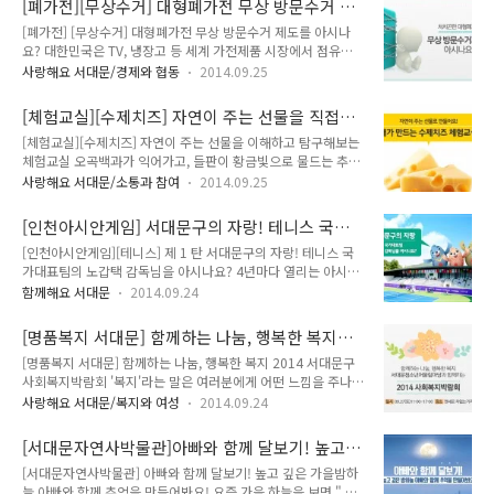
[폐가전][무상수거] 대형폐가전 무상 방문수거 제
여 서울시와 서대문구에서는 교통량 감축을 위한 정책을 시행하
련이 있을까요? 신영석 선수는 ..
도를 아시나요?
[폐가전] [무상수거] 대형폐가전 무상 방문수거 제도를 아시나
고 있답니다!! 이름하여 교통량 감축 삼종세트!!!^^ 숨막히는 교
요? 대한민국은 TV, 냉장고 등 세계 가전제품 시장에서 점유율 1
통체증을 조금이나마 해소하고 유연한 출퇴근 시간 확보를 위하
위를 차지하고 있다는 사실! 아시나요?? 그러나 폐가전제품 재
여!!! 함께 알아보도록 할까요? 자자~ 메모장들 챙기셨죠? ㅎㅎ
사랑해요 서대문/경제와 협동
2014.09.25
활용률은 반도 안된다는 사실도요.. 그 동안 가정에서 못 쓰는 폐
(출처 서울시청 블로그) 나눔카 (카셰어링) 서비스란? 개인이 자
가전제품을 버리는 일은 골칫거리였습니다. 우선 집 앞 수거장소
신의 자동차를 이용하지 않고도 필요할 때 편리하게 이용할 수
[체험교실][수제치즈] 자연이 주는 선물을 직접
까지 옮기려면 어른 몇 명의 수고가 필요하고, 제품에 따라
있도록 공동이용이 가능한 차량..
겪어보는 체험교실 <내가 만드는 수제치즈>
[체험교실][수제치즈] 자연이 주는 선물을 이해하고 탐구해보는
3,000원에서 15,000원까지 하는 스티커를 구입해 붙여야 했답
체험교실 오곡백과가 익어가고, 들판이 황금빛으로 물드는 추수
니다!! 또한 폐가전제품에는 중금속·폐냉매 같은 유해물질이 포
의 계절, 가을철 자연의 선물을 직접 경험할 수 있는 자연체험을
함되어 있어 잘못 방치되면 환경오염을 일으킬 수 있구요~ 서울
사랑해요 서대문/소통과 참여
2014.09.25
위해 서대문자연사박물관에서 가을학기 체험교실을 준비했다는
시에서 운반곤란, 배출수수료 부담 등 시민 불편해소를 위해 추
소식이에요~^^ 이름하여 '내가 만드는 수제치즈' 이번 체험교실
진하고 있는 "대형폐가전제품 무상방문수거사업"을 알려드리고
[인천아시안게임] 서대문구의 자랑! 테니스 국가
에서는 수제치즈만들기, 산양먹이주기, 레일썰매타기, 트랙터 마
자 TONG이 발벗고 나섰습니다!!..
대표팀의 노갑택 감독님을 아시나요?
[인천아시안게임][테니스] 제 1 탄 서대문구의 자랑! 테니스 국
차타기 등 다양한 야외 활동을 통해 자연이 주는 평안함과 특별
가대표팀의 노갑택 감독님을 아시나요? 4년마다 열리는 아시아
히 젖소가 주는 선물인 우유와 치즈에 대해 알아보고 경험할 수
인의 대축제 '인천아시안게임'이 개막하여 16일간의 대장정에
있답니다~ 오전에는 실내 교육으로 우유와 치즈에 대한 이야기
함께해요 서대문
2014.09.24
들어갔습니다. 우리 대표선수들의 메달소식이 연일 들려오고 있
를 듣고 직접 치즈를 만든는 시간!! "넌 아직 사먹니? 난 만들어
는데요~^^ 서대문구에서 인천아시안게임과 깊은 연관이 있다
먹는다~" 두번째는 치즈를 이용한 쌀 피자를 만들어 본다고 하
[명품복지 서대문] 함께하는 나눔, 행복한 복지
는 사실 알고계셨나요?? 바로 테니스 남자 국가대표팀을 이끌고
는데요. 치즈오븐 스파게티와 자기가..
2014 서대문구 사회복지박람회
[명품복지 서대문] 함께하는 나눔, 행복한 복지 2014 서대문구
계시는 "노갑택" 감독님이 그 주인공이십니다!!^^ 노갑택 감독
사회복지박람회 '복지'라는 말은 여러분에게 어떤 느낌을 주나
님은 테니스 남자 국가대표팀과 명지대학교 테니스팀을 이끌고
요?? 복지는 대표적인 추상적인 단어죠! 뚜렷하게 눈에 보이지
계신답니다!! 명지대학교에서 체육학부 교수와 명지테니스연구
사랑해요 서대문/복지와 여성
2014.09.24
도 않고, 직접적으로 와 닿는 경우도 드물지요~ 하지만 더불어
센터장으로 활동하고 계시는중 올해 5월 국가의 부름을 받으시
함께 사는 삶을 위해 가장 중요한 것이 바로 복지가 아닐까 생각
고 테니스 남자 국가대표팀 사령탑에 부임하셨답니다!! (명지대
[서대문자연사박물관]아빠와 함께 달보기! 높고
합니다*^^* 서대문구는 지역 주민들이 사회복지서비스를 보고,
학교 홍보팀과 인터뷰 중이신 노갑택 교수님, 출처 ..
깊은 가을밤하늘 아빠와 함께 추억을 만들어봐요!
[서대문자연사박물관] 아빠와 함께 달보기! 높고 깊은 가을밤하
듣고, 만지고, 느끼는 체험과 참여를 위한 축제의 장을 마련했다
늘 아빠와 함께 추억을 만들어봐요! 요즘 가을 하늘을 보면 " 가
는 소식입니다~ 실천! 서대문! 아시죠? ^^ 복지에 대한 이해를