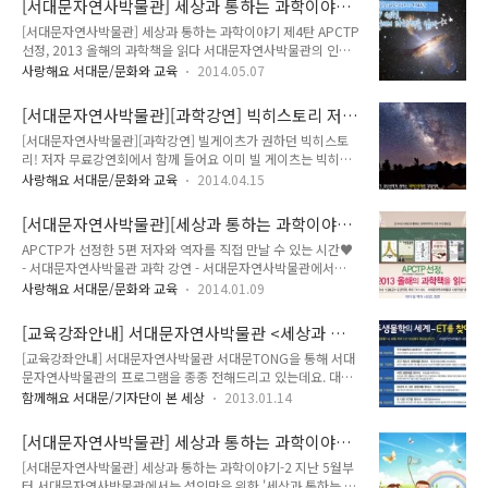
[서대문자연사박물관] 세상과 통하는 과학이야기
학강연회를 개최합니다!! APCTP(아시아태평양 이론물리센터)
2강 "광기의 진화 : 우리..
제4탄 2013 올해의 과학책을 읽다
[서대문자연사박물관] 세상과 통하는 과학이야기 제4탄 APCTP
선정, 2014년 올해의 과학책을 읽다(1) APCTP(아시아태평양
선정, 2013 올해의 과학책을 읽다 서대문자연사박물관의 인기
이론물리센터)란? 1996년 설립된 국제적인 비정부기구로 아시
있는 테마 강연 ! 이번에는 어떤 강연이 펼쳐질까요? 궁금궁금
아태평양 이론물리센터(Asia Pacific Center for Theoretical
사랑해요 서대문/문화와 교육
2014.05.07
~^^ 중ㆍ고등학생과 성인을 위한 제4탄으로 'APCTP(아시아태
Physics)의 약자로, 아시아 태평양(이하 아태) 지역의 이론 물리
평양 이론물리센터) 선정, 2013 올해의 과학책을 읽다' 과학강
학 연구를 이끌고 국제 공동 학술 연구 촉진, 젊은 ..
[서대문자연사박물관][과학강연] 빅히스토리 저
연회를 마련하였습니다. 이번 강연회는 APCTP에서 선정한
자 무료 강연회
[서대문자연사박물관][과학강연] 빌게이츠가 권하던 빅히스토
2013년 올해의 과학책을 주제로 한 과학강연으로, APCTP에서
리! 저자 무료강연회에서 함께 들어요 이미 빌 게이츠는 빅히스
는 양질의 과학콘텐츠 생산과 독서문화 활성화를 위하여 사회 각
토리 교육의 중요성을 인식하고 청소년에게 권했다고 하는데요
계각층의 권위있는 위원들이 참여하여 매년 그 해의 우수과학도
사랑해요 서대문/문화와 교육
2014.04.15
~ '10대 청소년은 왜 빅히스토리를 배워야 하는가'에 대해 제4
서 10권을 선정하고 있습니다. 서대문자연사박물관에서 그 중 5
탄 '빅히스토리' 저자 무료 강연회에서 궁금증을 풀어보아요~ ★
권을 선정하여 지난 1월에 저자 및 역자 시리즈 강연회를 개최하
[서대문자연사박물관][세상과 통하는 과학이야
'빅히스토리(Big History)'란? 우주와 인간 사회의 거대한 역사
였었죠? 나머지 5권의 과학책..
기] APCTP가 선정한 <2013 올해의 과학책> 저
APCTP가 선정한 5편 저자와 역자를 직접 만날 수 있는 시간♥
를 한 분야의 지식이 아닌 융합적 지식으로 관통하려는 연구의
자와 역자를 직접 만날 수 있는 과학강연이 펼쳐
- 서대문자연사박물관 과학 강연 - 서대문자연사박물관에서
흐름이며, 호주 맥쿼리대 교수인 데이비드 크리스천 박사가 학문
집니다
2012년부터 진행되고 있는 '세상과 통하는 과학이야기' 테마 강
간 융합, 통합교육의 가치를 내걸고 주장한 학문입니다. ★ '빅히
사랑해요 서대문/문화와 교육
2014.01.09
연 아시죠?^^* 2013년 '세상과 통하는 과학이야기' 강연회는 ,
스토리 시리즈란? 우주와 137억년 전부터 오늘날까지 이어진
, , , 5개의 테마로 구성되었고, 해당분야 전문가들로 구성된 강
타임라인 위에 10개의 대전환점을 주제로 잡아 20여개의 질문
[교육강좌안내] 서대문자연사박물관 <세상과 통
사진의 27개 강연이 진행되어 총 1,287명이라는 많은 분들이
에 우주, 생명, 인류 문명의..
하는 과학이야기>
[교육강좌안내] 서대문자연사박물관 서대문TONG을 통해 서대
수강하여 그 인기를 실감하였습니다. 2014년에도 '세상과 통하
문자연사박물관의 프로그램을 종종 전해드리고 있는데요. 대부
는 과학이야기' 강연이 시작된답니다.올해 과학에 한번 빠져볼까
분 어린이 관람객을 주요 대상으로 했습니다. 오늘 소개해 드릴
요?^^* 2014년에는 , , , 등 다양한 테마로 30여개의 강연을 준
함께해요 서대문/기자단이 본 세상
2013.01.14
프로그램은 성인 대상의 프로그램입니다. 서대문자연사박물관
비합니다. 많은 분들이 과학에 한걸음 더 가까워질 수 있는 기회
이 야심차게 기획했다고 하니, 눈 여겨 봐 주세요. ^^ 서대문자
가 되었으면 좋겠어요! 올해 첫번째로 'APCTP 선정, 2013..
[서대문자연사박물관] 세상과 통하는 과학이야
연사박물관은 과학교육의 문을 어른들에게 활짝 열었답니다. 바
기-2 "생생자연사"
[서대문자연사박물관] 세상과 통하는 과학이야기-2 지난 5월부
로 2012년부터 시작된 인데요. 는 성인들이 과학을 통해 세상을
터 서대문자연사박물관에서는 성인만을 위한 '세상과 통하는 과
바라보는 다양한 시각을 갖는 것뿐만 아니라 폭 넓은 사고를 할