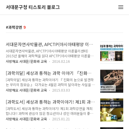
서대문구청 티스토리 블로그
과학강연
9
서대문자연사박물관, APCTP(아시아태평양 이론
물리센터) 2015년 올해의 과학책을 읽다
서대문자연사박물관, APCTP(아시아태평양 이론물리센터)
2015년 올해의 과학책을 읽다 APCTP(아시아태평양 이론물리
센터)에서 선정한 2015년 올해의 과학도서 10권 중 1차로 5권
사랑해요 서대문/문화와 교육
2016.02.16
에 대해 저자와 전문가를 모셔 함께 소통하는 시간을 준비 했답
니다. ^^ 과학에 대한 이해를 높이고 유명 과학자들을 직접 만날
[과학의달] 세상과 통하는 과학 이야기 「진화의
수 있는 기회에요! TONG지기와 함께 자세히 알아볼까요! ::
눈으로 발견하는 우리의 참모습」
[과학의달] 세상과 통하는 과학이야기 『 진화의 눈으로 발견하
2016년 제1회 과학강연 □ 강연테마 : APCTP 선정, 2015 올
는 우리의 참모습 』 다가오는 4월은 과학의 달이라는 사실을 아
해의 과학책 ※ 선정도서 10권의 과학도서를 5권씩 2회(상·하
시나요? 과학이라면 대부분 낮설고 어렵다는 생각이 먼저 드는
반기)로 나누어 강연 개최) □ 강연기간 : 2016. 3. 10(목) ~ 4.
사랑해요 서대문/문화와 교육
2015.03.03
데요. 그래서 지기가 준비한 소식!! 4월 과학의 달을 맞이하여 서
7(목) (5주간, 매주 목요일) □ 시 간 : 저녁 7시 ~ 9시 (2시간 강
대문자연사박물관에서 다양한 주제의 과학강연을 준비했습니
연) □ 장 소 : 서대문자연사박물관 1층..
[과학도서] 세상과 통하는 과학이야기! 제1회 과
다! 세상과 통하는 과학이야기, 바로 바로 그 주제는「진화의 눈
학강연을 개최합니다!!
[과학도서] 세상과 통하는 과학이야기! 제1회 과학강연을 개최
으로 발견하는 우리의 참모습」입니다. 과학에 대한 고정관념과
합니다!! 과학에 관심이 많은 청소년이나 성인 여러분들이 좋아
낮선 생각에서 벗어날 수 있도록 재미있고 흥미로운 주제로 여러
할 만한 소식을 들고 왔습니다! 서대문자연사박물관에서 오는 1
분 곁을 찾아갑니다.^^ 고인류학을 인간이라는 주제로 더욱 쉽
사랑해요 서대문/문화와 교육
2015.01.21
월 22일(목)부터 2월 26(목)까지 매주 목요일 저녁 7시~9시까
고 흥미롭게 만날 볼 수 있는 기회! 여러분도 함께 하실거죠?^^
지 성인과 청소년을 위한 '세상과 통하는 과학이야기' 제1회 과
1강 "뼈의 진화 : 우리의 뼈는 왜 이렇게 생겼나?" - 우은진 박사