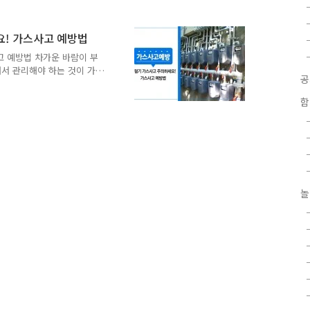
검법 함께 알아봐요~~ 가스
연소기 등 이음새부분과 중간
되지 않았는지 살펴봅시다.
요! 가스사고 예방법
져 있는지 확인하고 도시가
고 예방법 차가운 바람이 부
전합니다. 집에 돌아와서는
서 관리해야 하는 것이 가
용합니다. 만약 가스냄세가
스는 사용하기엔 편리하지만
관리하고 주의해야 합니다.
함
 알려드리도록 할께요. ■
 꼭! ○ 가스불을 켜기 전에
람이 불거나 국물이 넘치면
사 등으로 호스·배관 등의
울이 생길 경우 가스가 새
놀