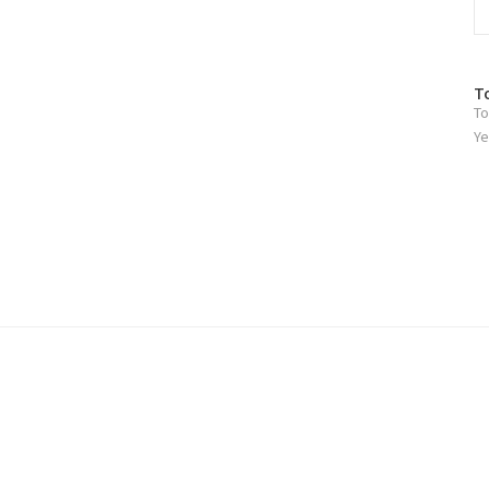
방
T
To
문
자
Ye
수