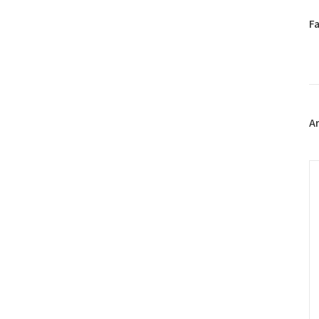
페
F
이
스
북
트
위
터
플
A
러
그
인
C