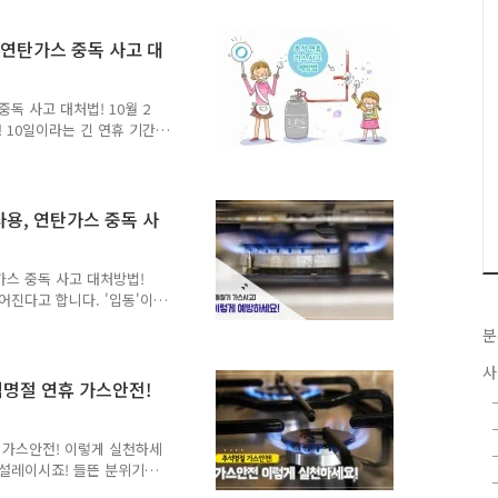
 호스·배관 등의 이음부위에
가스가 새는 것임) ○ 가스
 연탄가스 중독 사고 대
지 말고, 가스를 사용한 후
 가스보일러는 환기구나 배기
○ 연소기 콕, 중간밸브..
독 사고 대처법! 10월 2
 10일이라는 긴 연휴 기간
입니다. 추석 연휴를 앞두고
 내용은 아래 사진을 클릭해
안 비우게 되는데요. 이럴때
이렇게 예방하자" TONG지
용, 연탄가스 중독 사
은 꼭! - 가스불을 켜기
람이 불거나 국물이 넘치면
로 호스, 배관 등의 이음..
가스 중독 사고 대처방법!
어진다고 합니다. '입동'이
보내는 tip을 공개합니다~
분
볼까요~ ^^ :: 동절기 가스
을 켜기 전에는 창문을 열어
사
넘치면 불이 꺼질 수 있으니
석명절 연휴 가스안전!
 이음부위에 가스가 새는지
 것임 - 가스레인지 부근에
 사용한 후..
휴 가스안전! 이렇게 실천하세
 설레이시죠! 들뜬 분위기
10분만 투자하면 우리집