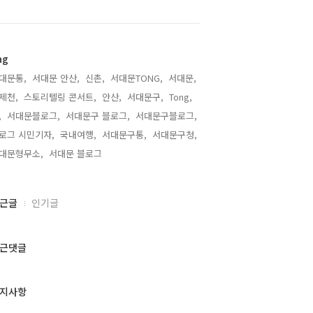
ag
대문통,
서대문 안산,
신촌,
서대문TONG,
서대문,
제천,
스토리텔링 콘서트,
안산,
서대문구,
Tong,
,
서대문블로그,
서대문구 블로그,
서대문구블로그,
로그 시민기자,
국내여행,
서대문구통,
서대문구청,
대문형무소,
서대문 블로그,
근글
인기글
근댓글
지사항