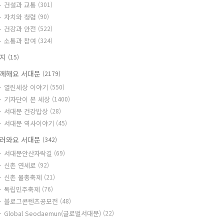
건설과 교통
(301)
자치와 청렴
(90)
건강과 안전
(522)
소통과 참여
(324)
공지
(15)
께해요 서대문
(2179)
열린세상 이야기
(550)
기자단이 본 세상
(1400)
서대문 건강밥상
(28)
서대문 역사이야기
(45)
러와요 서대문
(342)
서대문안산자락길
(69)
신촌 연세로
(92)
신촌 물총축제
(21)
독립민주축제
(76)
블로그콘텐츠공모전
(48)
Global Seodaemun(글로벌서대문)
(22)