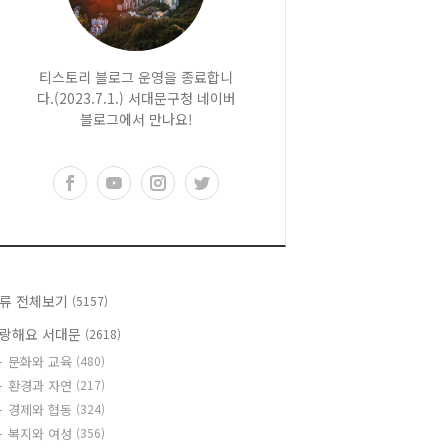
티스토리 블로그 운영을 종료합니
다.(2023.7.1.) 서대문구청 네이버
블로그에서 만나요!
류 전체보기
(5157)
랑해요 서대문
(2618)
문화와 교육
(480)
환경과 자연
(217)
경제와 협동
(324)
복지와 여성
(356)