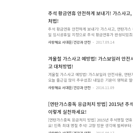
꺼질 수 있으니 자주 살펴 봅시다. ○ 비눗물 등으로
가스가 새는지 수시로 점검합시다. (방울이 생길 경우 
추석 황금연휴 안전하게 보내기! 가스사고,
레인지 부근에 식용유, 고무장갑 등 가연성 물질을 두
처법!
가스레인지 콕크와 중간밸브를 반드시 잠급시다. ○
통이 막혀 있는지 틈틈히 확인합시다. 가스가 샐 때는 
추석 황금연휴 안전하게 보내기! 가스사고, 연탄가스 중
일 임시공휴일 지정으로 추석 황금연휴가 완성되었죠!
만큼이나 신경써야 할 일이 있는데요. 바로 안전문제
사랑해요 서대문/건강과 안전
2017.09.14
'자동차 무상점검' 소식을 전해드렸었는데요. 자세한
주세요! 고향을 찾거나 장기간 여행으로 집을 오랫동
신경써야 할 부분, 바로 가스안전입니다. "가스사고 
겨울철 가스사고 예방법! 가스보일러 안전사
기와 함게 자세히 알아봐요! 가스사고 예방법 ● 이것만
고 대처방법!
전에는 창문을 열어 환기를 시킵시다. - 사용중에 바
불이 꺼질 수 있으니 자주 살펴 봅시다. - 비눗물 등으
겨울철 가스사고 예방법! 가스보일러 안전사용, 연탄
오늘 출근길 많이 추우셨죠! 내일은 기온이 영하로 떨
지나고 곧 매서운 추위가 찾아오겠죠! 겨울 안전하게 
사랑해요 서대문/건강과 안전
2016.11.09
바로 '가스사고 예방법'입니다~ tong지기와 함께 알아
사고! 이렇게 예방합시다! ● 이것만은 꼭! - 가스불
환기를 시킵시다! - 사용중에 바람이 불거나 국물이 
[연탄가스중독 응급처치 방법] 2015년 추
자주 살펴 봅시다. - 비눗물 등으로 호스, 배관 등의
이렇게 실천하세요!
수시로 점검합시다. ※ 방울이 생길 경우 가스가 새는
식용류, 고무장갑 등 가연성 물질을 두지 말고, 가스를
[연탄가스중독 응급처치 방법] 2015년 추석명절 연
요! 민족 최대 명절 추석! 고향 방문 생각에 벌써부터
속에서 자칫 가스안전점검에 소홀해지기가 쉬운데요. 
사랑해요 서대문/건강과 안전
2015.09.17