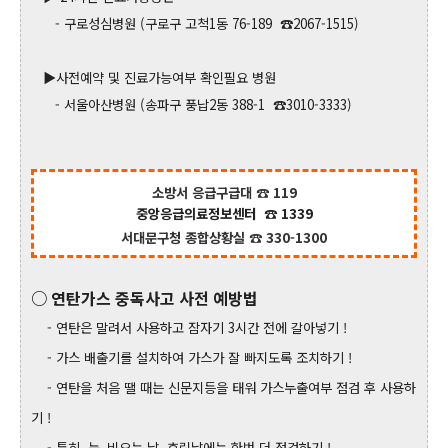
- 구로성심병원 (구로구 고척1동 76-189 ☎2067-1515)
▶사전예약 및 진료가능여부 확인필요 병원
- 서울아산병원 (송파구 풍납2동 388-1 ☎3010-3333)
소방서 응급구급대
☎ 119
중앙응급의료정보센터
☎ 1339
서대문구청 종합상황실 ☎ 330-1300
○ 연탄가스 중독사고 사전 예방법
- 연탄은 말려서 사용하고 잠자기 3시간 전에 갈아넣기 !
- 가스 배출기를 설치하여 가스가 잘 빠지도록 조치하기 !
- 연탄을 처음 땔 때는 신문지등을 태워 가스누출여부 점검 후 사용하
기 !
- 특히, 눈․비오는 날, 흐린날에는 한번 더 점검하기 !