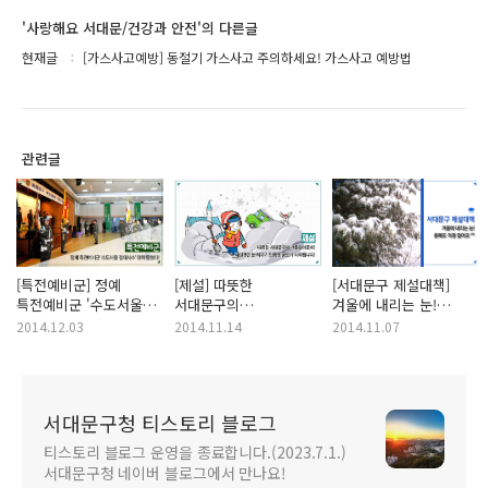
'사랑해요 서대문/건강과 안전'의 다른글
현재글
[가스사고예방] 동절기 가스사고 주의하세요! 가스사고 예방법
관련글
[특전예비군] 정예
[제설] 따뜻한
[서대문구 제설대책]
특전예비군 '수도서울
서대문구의
겨울에 내리는 눈!
절대사수' 위해 뭉쳤다.
겨울맞이준비! 제설관련
올해도 걱정 없어요.
2014.12.03
2014.11.14
2014.11.07
눈 치우기 인증샷
공모가 시작됩니다
서대문구청 티스토리 블로그
티스토리 블로그 운영을 종료합니다.(2023.7.1.)
서대문구청 네이버 블로그에서 만나요!