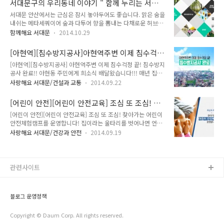
서대문구의 우리동네 이야기 " 함께 누리는 서대
성을 인식하는 계기를 마련하기 위해 '2015년도 겨울방학 대학
아이들이 걱정되기도 하고, 누군가..
문 "
서대문 안산에서는 근심은 잠시 놓아두어도 좋습니다. 맑은 숨을
생 아르바이트'를 운영합니다!! 지기도 다양한 아르바이트(일명
내쉬는 메타세쿼이어 숲과 다투어 향을 뽐내는 다채로운 허브들
알바) 경험이 많은데요~ 취업과 실무에 도움이 되는 아르바이트
이 우리들을 자연의 품으로 돌아오게 합니다. 은은한 조명 아래
가 더 의미 있지 않을까요??^^ 모집 및 선발 안내 접수기간 :
함께해요 서대문
2014.10.29
나무들이 이루는 사랑의 아치를 따라 연인과 함께 걷는 것은 어
2014. 12. 5.(금) ~ 12. 12.(금) 접수방법 : 서대문구청 홈페이지
떨 까요? 연인의 손을 잡고 안산자락길을 걸으며 사랑을 축복하
인터넷 접수 (www.sdm.go.kr) 공개모집 / 방문 및 우편 접수
[아현역][침수방지공사]아현역주변 이제 침수걱
는 숲의 소리를 들어보세요. 도심 속 사색의 공간, 서대문 안산
불가..
정 끝! 침수방지공사 완료!!
[아현역][침수방지공사] 아현역주변 이제 침수걱정 끝! 침수방지
자락길로 초대합니다. 서대문안산 자락길은 산을 이용하기 힘든
공사 완료!! 아현동 주민에게 희소식 배달왔습니다!!! 매년 집중
장애인 등 보행약자를 위한 길로 유명합니다. 사회적 보행 약자
호우 때마다 수해가 발생하여 삶의 터전을 잃게 된 수재민들의
의 숲길 이용을 가능하게 하겠다는 발상의 전환에서 비롯되었습
사랑해요 서대문/건설과 교통
2014.09.22
무너지는 마음을 이루 헤아릴 수 없을 것입니다. 당장 마음 편히
니다. 단순한 산책로를 넘어 볼거리와 즐길거리가 가득한, 오감
쉴 수 있는 공간이 침수되어 불편한 것은 물론이고, 앞으로 피해
으로 즐기는 특색있는 산책로를 조성하여 찾는 분에게는 감탄사
[어린이 안전][어린이 안전교육] 조심 또 조심! 찾
복구를 어떻게 해 나가야 할지 정말 막막하셨죠? 그러나 이제~
가 끊이질 않는 곳입니다. 서대문안산 자락..
아가는 어린이 안전체험캠프를 운영합니다!
[어린이 안전][어린이 안전교육] 조심 또 조심! 찾아가는 어린이
아현동 주민분들은 안심하셔도 될 듯합니다!! (^0^)/ 바로 고질
안전체험캠프를 운영합니다! 집이라는 울타리를 벗어나면 언제
적인 상습 침수지역인 지하철2호선 아현역 주변의 함수암거(사
나 걱정되는 아이들의 안전, 그 중에서 특히나 안전에 취약 초등
각형거)를 9월 확장정비 완료 함으써 수년간 집중호우로 인한 침
사랑해요 서대문/건강과 안전
2014.09.19
학생!! 고민되고 걱정되시죠? 어떻게 해야 우리 아이들이 외부에
수 피해를 해소하게 되었다고 합니다!!!! 집중호우시 아현역 주
서 안전할 수 있을까요?? 서대문구에서는 부모님들의 아이 걱정
변, 특히, 아현역 1, 2번 출구 주변 상가 및 도로 침수가 빈번히
을 조금은 덜어주고자 '찾아가는 안전체험캠프'를 운영하고 있답
발생한 지역이..
니다^^ 찾아가는 어린이 안전체험캠프 안전에 취약한 초등학생
관련사이트
을 대상으로 교통, 심폐소생술 등의 안전을 직접 체험케 함으로
써 재난 대처 능력을 향상시키고 안전 의식을 높여 각종 사고로
부터 안전을 도모하기 위하여 실시하는 거랍니다!! ★ 대 상 : 서
블로그 운영정책
대문구 내 초등학교 초등학생 3,000여명 (서대문구 내 초등학교
에서 신청) ★ 실 시 : 20..
Copyright © Daum Corp. All rights reserved.