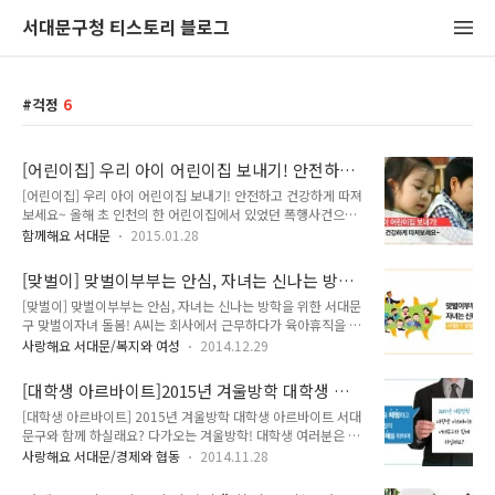
서대문구청 티스토리 블로그
걱정
6
[어린이집] 우리 아이 어린이집 보내기! 안전하고
건강하게 따져보세요~
[어린이집] 우리 아이 어린이집 보내기! 안전하고 건강하게 따져
보세요~ 올해 초 인천의 한 어린이집에서 있었던 폭행사건으로
우리나라가 떠들썩했었죠? 어린이집 아동학대! 부모님의 입장
함께해요 서대문
2015.01.28
에서는 정말 가슴이 찢어지고, 걱정이 되는 일이랍니다. '혹시 우
리 아이도…'란 생각에 밤잠 설치실 일이 많으시죠. (출처 인테이
[맞벌이] 맞벌이부부는 안심, 자녀는 신나는 방학
크 푸즈) 어린이집에 우리 아이들을 보내실 예비 부모님들의 걱
을 위한 서대문구 맞벌이자녀 돌봄!
[맞벌이] 맞벌이부부는 안심, 자녀는 신나는 방학을 위한 서대문
정도 이만저만이 아니실텐데요 어린이집 고르기전 꼭 알아보셔
구 맞벌이자녀 돌봄! A씨는 회사에서 근무하다가 육아휴직을 내
야 할 것들에 대하여 부모님들의 심정이 조금이나마 덜어보고자
고 현재 42개월 된 아들과 6개월 된 딸을 키우고 있습니다. "첫
지기가 한번 알아보았습니다. 먼저 좋은 어린이집 선택할 때 고
사랑해요 서대문/복지와 여성
2014.12.29
째 아이때는 워킹맘으로 회사에 출퇴근하며 아이를 돌봤지만 둘
려사항!! 좋은 어린이집 고르기 (출처 Flickr) 어린이집과 유치원
째가 태어나면서 육아에 전념하기 위해 육아휴직을 냈어요. 육아
은 되도록 집에서 가까운 곳으로 선택하세요 따뜻하고 안정적인
[대학생 아르바이트]2015년 겨울방학 대학생 아
휴직이 끝나도 남편과 맞벌이하면서 아이 돌보려고 하는데 아이
분위의 교직원이어야 합니다. 환경..
르바이트 서대문구와 함께 하실래요?
[대학생 아르바이트] 2015년 겨울방학 대학생 아르바이트 서대
들을 어디에 맡겨야 할지 걱정이네요." 직장인 B씨는 초등학생
문구와 함께 하실래요? 다가오는 겨울방학! 대학생 여러분은 겨
자녀 문제로 고민입니다. "아침에 일하러 나가면 아이가 집에 혼
울방학계획을 세우셨나요? 아르바이트를 걱정하고 있으시다면,
자 있어요. 시간이 날 때마다 전화를 하지만 아이에게 사고가 나
사랑해요 서대문/경제와 협동
2014.11.28
서대문구에서 서대문구청 및 각 동 주민센터에서 행정업무를 직
진 않을까 걱정이 듭니다." 겨울방학 시즌에 가장 큰 걱정을 하
·간접적으로 체험케 함으로써 사회경험의 기회와 근로의 중요
시는 건 맞벌이부부가 아닐까 합니다! 겨울방학동안 집에 있는