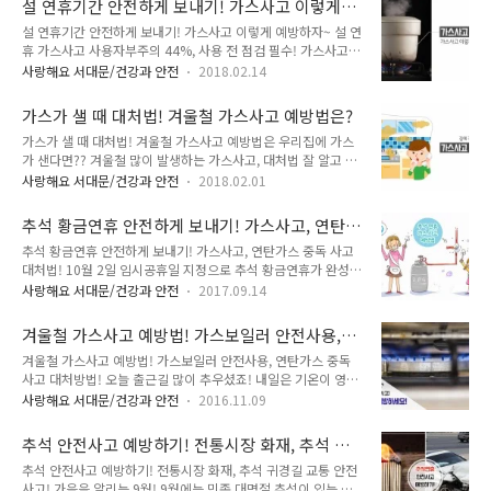
설 연휴기간 안전하게 보내기! 가스사고 이렇게
켜기 전에는 창문을 열어 환기를 시킵니다. ○ 사용중에 바람이
통..
예방하자~
설 연휴기간 안전하게 보내기! 가스사고 이렇게 예방하자~ 설 연
불거나 국물이 넘치면 불이 꺼질 수 있으니 자주 살펴 봅시다. ○
휴 가스사고 사용자부주의 44%, 사용 전 점검 필수! 가스사고
비눗물 등으로 호스·배관 등의 이음부위에 가스가 새는지 수시
통계(가스안전공사 통계)를 보면 지난 2013년부터 2017년까지
로 점검합시다. (방울이 생길 경우 가스가 새는 것임) ○ 가스레
사랑해요 서대문/건강과 안전
2018.02.14
설 연휴에 가스 18건이 발생했습니다. 사용자부주의로 인한 사
인지 부근에 식용유, 고무장갑 등 가연성 물질을 두지 말고, 가스
고가 8건, 44.4%로 가장 많았고, 시설미비와 제품노후도
를 사용한 후 가스레인지 콕크와 중간밸브를 반드시 잠급시다.
가스가 샐 때 대처법! 겨울철 가스사고 예방법은?
37.8%로 집계됐습니다. 사고를 예방하기 위해서는 가스시설을
○ 가스보일러는 환기구나 배기통이..
가스가 샐 때 대처법! 겨울철 가스사고 예방법은 우리집에 가스
사용하기 전 점검하는 것이 필수입니다. 가스사고 예방법 자세히
가 샌다면?? 겨울철 많이 발생하는 가스사고, 대처법 잘 알고 계
알아볼까요. 가스밸브는 잠그셨나요? 장기간 외출 시에는 가스
신가요? TONG지기와 함께 '동절기 가스사고' 예방법 자세히 알
레인지 콕과 중간밸드를 꼭 잠가야 합니다. 고향집 가스시설 꼭
사랑해요 서대문/건강과 안전
2018.02.01
아볼까요!! 이것만은 꼭! ○ 가스불을 켜기 전에는 창문을 열어
점검해 주세요 - 가스레인지 호스와 배관연결부위에서 가스 새
환기를 시킵시다. ○ 사용중에 바람이 불거나 국물이 넘치면 불
지 않는지 비눗물을 이용해 점검해주세요. - 고향에 계신 부모님
추석 황금연휴 안전하게 보내기! 가스사고, 연탄
이 꺼질 수 있으니 자주 살펴 봅시다. ○ 비눗물 등으로 호스·배
을 위해 가스시설은 꼭! 점검..
가스 중독 사고 대처법!
추석 황금연휴 안전하게 보내기! 가스사고, 연탄가스 중독 사고
관 등의 이음부위에 가스가 새는지 수시로 점검합시다. (방울이
대처법! 10월 2일 임시공휴일 지정으로 추석 황금연휴가 완성되
생길 경우 가스가 새는 것임) ○ 가스레인지 부근에 식용유, 고무
었죠! 10일이라는 긴 연휴 기간 만큼이나 신경써야 할 일이 있는
장갑 등 가연성 물질을 두지 말고, 가스를 사용한 후 가스레인지
사랑해요 서대문/건강과 안전
2017.09.14
데요. 바로 안전문제입니다. 추석 연휴를 앞두고 '자동차 무상점
콕크와 중간밸브를 반드시 잠급시다. ○ 가스보일러는 환기구나
검' 소식을 전해드렸었는데요. 자세한 내용은 아래 사진을 클릭
배기통이 막혀 있는지 틈틈히 확인합시다. 가스가 샐 때는 ○ 연
겨울철 가스사고 예방법! 가스보일러 안전사용,
해주세요! 고향을 찾거나 장기간 여행으로 집을 오랫동안 비우
소기 콕, 중간밸브..
연탄가스 중독 사고 대처방법!
겨울철 가스사고 예방법! 가스보일러 안전사용, 연탄가스 중독
게 되는데요. 이럴때 신경써야 할 부분, 바로 가스안전입니다.
사고 대처방법! 오늘 출근길 많이 추우셨죠! 내일은 기온이 영하
"가스사고 이렇게 예방하자" TONG지기와 함게 자세히 알아봐
로 떨어진다고 합니다. '입동'이 지나고 곧 매서운 추위가 찾아오
요! 가스사고 예방법 ● 이것만은 꼭! - 가스불을 켜기 전에는 창
사랑해요 서대문/건강과 안전
2016.11.09
겠죠! 겨울 안전하게 보내는 tip을 공개합니다~ 바로 '가스사고
문을 열어 환기를 시킵시다. - 사용중에 바람이 불거나 국물이 넘
예방법'입니다~ tong지기와 함께 알아볼까요~ ^^ :: 동절기 가
치면 불이 꺼질 수 있으니 자주 살펴 봅시다. - 비눗물 등으로 호
추석 안전사고 예방하기! 전통시장 화재, 추석 귀
스사고! 이렇게 예방합시다! ● 이것만은 꼭! - 가스불을 켜기 전
스, 배관 등의 이음..
경길 교통 안전사고!
추석 안전사고 예방하기! 전통시장 화재, 추석 귀경길 교통 안전
에는 창문을 열어 환기를 시킵시다! - 사용중에 바람이 불거나 국
사고! 가을을 알리는 9월! 9월에는 민족 대명절 추석이 있는 달
물이 넘치면 불이 꺼질 수 있으니 자주 살펴 봅시다. - 비눗물 등