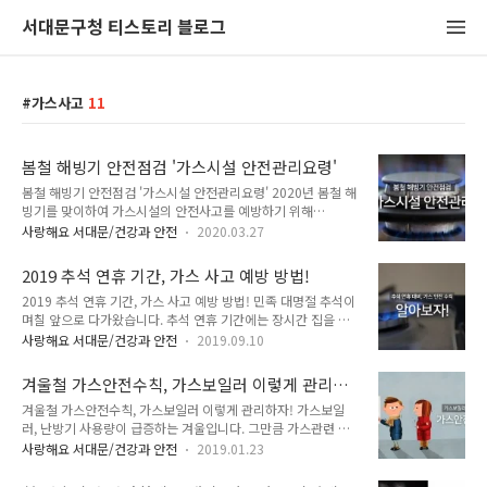
서대문구청 티스토리 블로그
가스사고
11
봄철 해빙기 안전점검 '가스시설 안전관리요령'
봄철 해빙기 안전점검 '가스시설 안전관리요령' 2020년 봄철 해
빙기를 맞이하여 가스시설의 안전사고를 예방하기 위해
「2020년 해빙기 가스 안전관리요령」에 대해 안내해드립니
사랑해요 서대문/건강과 안전
2020.03.27
다. 가스 안전관리 요령 함께 알아볼까요! 가스보일러(온수기)
폐가스 중독에 조심 ● 겨울철 및 해빙기에는 보일러 등 가스난
2019 추석 연휴 기간, 가스 사고 예방 방법!
방기 사용량의 증가에 따른 가스 중독 사고 발생율이 높은 계절
2019 추석 연휴 기간, 가스 사고 예방 방법! 민족 대명절 추석이
이기도 합니다. 가스보일러를 처음 가동하기 전에 반드시 배기통
며칠 앞으로 다가왔습니다. 추석 연휴 기간에는 장시간 집을 비
이 빠져 있거나 꺾인 곳은 없는지 살펴보아야 합니다. 또한 배기
우는 경우가 많은데요. 이때 주의해야 할 점이 있습니다. 바로
통 안의 이물질을 제거하여 폐가스의 역류로 인한 일산화탄소 중
사랑해요 서대문/건강과 안전
2019.09.10
'가스 안전'입니다. TONG지기와 함께 '가스사고 예방법'에 대해
독 사고를 미리 예방해야 합니다. ● 배기통- 평상시에도 가스사
알아볼까요!! 이것만은 꼭! - 가스불을 켜기 전에는 창문을 열어
용자는 가스보일러 작동 시 배기통 등이 막히거나 손상되지 않았
겨울철 가스안전수칙, 가스보일러 이렇게 관리하
환기를 시킵니다. - 사용중에 바람이 불거나 국물이 넘치면 불이
는지, 배기와 연소가 정상으로 되는지 자주 점검..
자!
겨울철 가스안전수칙, 가스보일러 이렇게 관리하자! 가스보일
꺼질 수 있으니 자주 살펴 봅시다. - 비눗물 등으로 호스, 배관 등
러, 난방기 사용량이 급증하는 겨울입니다. 그만큼 가스관련 사
의 이음부위에 가스가 새는지 수시로 점검합시다. (방울이 생길
고도 급증하는 계절인데요. 치명적인 인명피해를 낳을 수 있는
경우 가스가 새는 것임) - 가스레인지 부근에 식용유, 고무장갑
사랑해요 서대문/건강과 안전
2019.01.23
가스관련 사고, 어떻게 예방하면 좋을까요? 가스보일러 안전하
등 가연성 물질을 두지 말고, 가스를 사용한 후 가스레인지 콕크
게 사용하는 방법! 함께 알아볼까요. 이것만은 꼭! ○ 가스불을
와 중간밸브를 반드시 잠습시다. - 가스보일러는 환기구나 배기