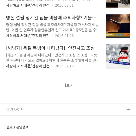
인데요~ 다들 고향 방문에 벌써부터 들떠있으시죠~? 오늘 tong
으로 호스, 배관 등의 이음부위에 가스가 새는지 수시로 점검합
사랑해요 서대문/건강과 안전
2016.09.01
지기가 추석을 안전하게 보낼 수 있는 방법에 대해 소개할까 하
시다. ※ 방울이 생길 경우 가스가 새는 것임 - 가스레인지 부근
는데요! 안전한 추석 보내기! 먼저 추석에 자주 찾게되는 전통시
에 식용류, 고무장갑 등 가연성 물질을 두지 말고, 가스를 사용한
명절 설날 장시간 집을 비울때 주의사항? 겨울철
장 안전에 대해 알아봐요!! ^^ :: 시장(점포) 화재예방요령 ● 원
후..
가스사고 예방법!
명절 설날 장시간 집을 비울때 주의사항? 겨울철 가스사고 예방
인 : 시장은 불특정 다수인이 출입하고 대량의 상품들이 진열 전
법! 이번 설 연휴가 황금연휴인거 알고 계시죠? 총5일을 쉴 수
시되기 때문에 화재의 위험성이 높아 소방관서에 의해 화재취약
있는 연휴라 많은 분들이 장시간 집을 비우는 일이 생기는데요.
대상으로 특별관리 되고 있어요! 시장화재의 특징은 일단 발화
사랑해요 서대문/건강과 안전
2016.01.26
이럴때 무엇을 신경써야 할까요? 바로 가스안전입니다! 겨울철
되면 밀집된 점포와 대량으로 적재된 상품등으로 인하여 급격하
가스안전에 대해 TONG지기와 함께 알아볼까요! ^^ 이것만은
게 연소가 확대될 뿐만 아니라 석유화학제품은 짙은 연기와 유독
[해빙기] 봄철 복병이 나타났다!! 안전사고 조심
꼭!! ○ 가스불을 켜기 전에는 창문을 열어 환기를 시킵시다. ○
가스를 발생시켜 진압이 어려..
또 조심~
[해빙기] 봄철 복병이 나타났다!! 안전사고 조심 또 조심~ 따뜻
사용중에 바람이 불거나 국물이 넘치면 불이 꺼질 수 있으니 자
한 봄철이 다가오고 있어요!! 이럴때 일수록 조심해야 하는 것이
주 살펴 봅시다. ○ 비눗물 등으로 호스,배관 등의 이음부위에 가
있는데요. 바로 해빙기 안전사고입니다. 안전사고는 우리 모두가
스가 새는지 수시로 점검합시다. (방울이 생길 경우 가스가 새는
사랑해요 서대문/건강과 안전
2015.02.16
안전을 가장 먼저 생각하는 생활태도로 예방할 수 있답니다. 지
것입니다) ○ 가스레인지 부근에 식용유, 고무장갑 등 가연성 물
기와 함께 해빙기 안전에 대해 알아보고 봄 맞이 준비해요~ 해빙
질을 두지 말고, 가스를 사용한 후 가스레인지 콕크와 중간밸브
기! 복병이 나타났다. 기온이 0℃ 이하로 떨어지는 겨울철에는
를 반드시 잠금시다. ..
더보기
지표면 사이에 남아 있는 수분이 얼어붙으면서 토양이 평균
9.8% 가량 부풀어 오르는 '배부름 현상' 발생합니다. 계절전환
기에 지반이 동결과 융해현상을 반복하다가 겨울철 얼어있던 땅
이 봄기운에 녹기 시작하면서 머금고 있는 수분양이 증가하여 공
사장, 축대, 옹벽 등이 약해지는 시기입니다. 이 때문에 지반침하
관련사이트
가 시설물 구조를 약화시켜 균..
블로그 운영정책