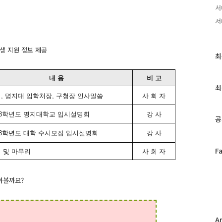
서
서
생 지원 정보 제공
최
최
근
글
내 용
비 고
과
최
인
, 명지대 입학처장, 구청장 인사말씀
사 회 자
기
글
13학년도 명지대학교 입시설명회
강 사
공
13학년도 대학 수시모집 입시설명회
강 사
페
F
 및 마무리
사 회 자
이
스
북
아볼까요?
트
위
터
플
A