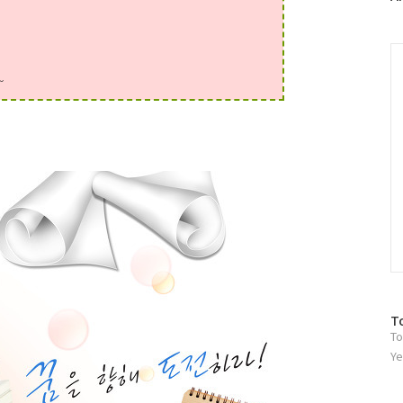
러
그
인
C
~
방
T
To
문
자
Ye
수