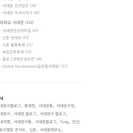
서대문 건강밥상
(28)
서대문 역사이야기
(45)
러와요 서대문
(342)
서대문안산자락길
(69)
신촌 연세로
(92)
신촌 물총축제
(21)
독립민주축제
(76)
블로그콘텐츠공모전
(48)
Global Seodaemun(글로벌서대문)
(22)
ag
대문구블로그,
홍제천,
서대문통,
서대문구청,
대문구,
서대문 블로그,
서대문구 블로그,
내여행,
서대문구통,
서대문블로그,
Tong,
안산,
토리텔링 콘서트,
신촌,
서대문형무소,