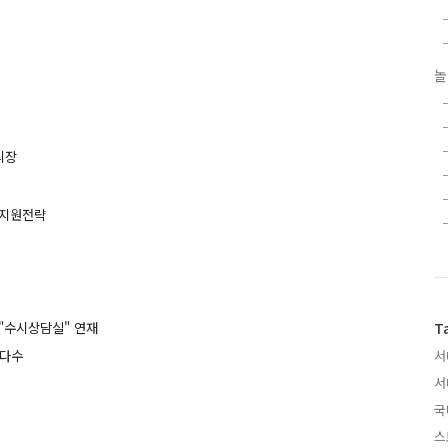
놀
의장
 지원전략
"수시상담실" 연재
T
다수
서
서
국
스