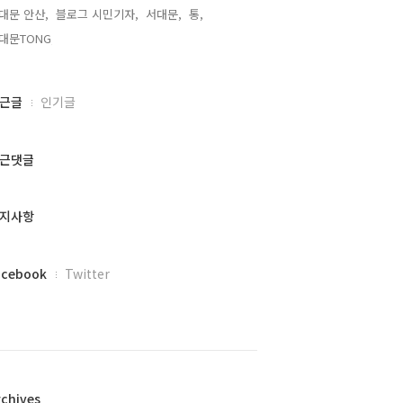
대문 안산,
블로그 시민기자,
서대문,
통,
대문TONG,
근글
인기글
근댓글
지사항
acebook
Twitter
rchives