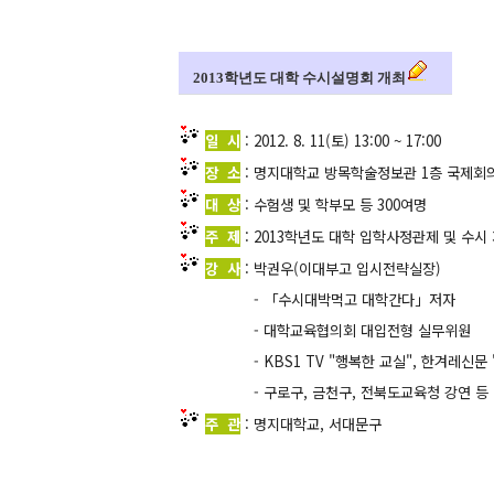
2013학년도 대학 수시설명회 개최
일 시
: 2012. 8. 11(토) 13:00 ~ 17:00
장 소
: 명지대학교 방목학술정보관 1층 국제회
대 상
: 수험생 및 학부모 등 300여명
주 제
: 2013학년도 대학 입학사정관제 및 수시
강 사
: 박권우(이대부고 입시전략실장)
- 「수
시대
박먹고 대학간다」저자
- 대학교육협의회 대입전형 실무위원
- KBS1 TV "행복한 교실", 한겨레신문 
- 구로구, 금천구, 전북도교육청 강연 등 
주 관
: 명지대학교, 서대문구