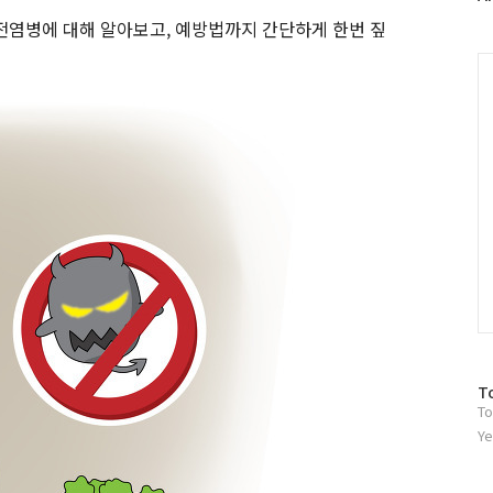
러
전염병에 대해 알아보고, 예방법까지 간단하게 한번 짚
그
인
C
방
T
To
문
자
Ye
수