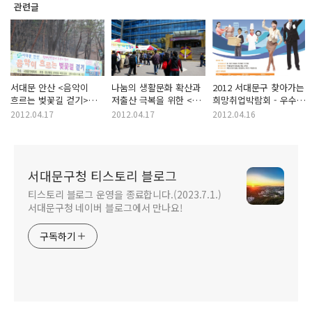
관련글
서대문 안산 <음악이
나눔의 생활문화 확산과
2012 서대문구 찾아가는
흐르는 벚꽃길 걷기>에
저출산 극복을 위한 <
희망취업박람회 - 우수
다녀와서
봄맞이 나눔장터> 개최
인재 확보와 취업난
2012.04.17
2012.04.17
2012.04.16
해소의 기회
서대문구청 티스토리 블로그
티스토리 블로그 운영을 종료합니다.(2023.7.1.)
서대문구청 네이버 블로그에서 만나요!
구독하기