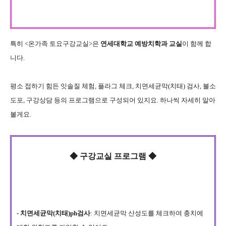
특히 <온가족 토요구강교실>은
연세대학교 예방치학과 교실
이 함께 합
니다.
평소 접하기 힘든 잇솔질 체험, 플라그 체크, 치면세균막(치태) 검사, 불소
도포, 구강상담 등의 프로그램으로 구성되어 있지요. 하나씩 자세히 알아
볼게요.
◆
구강교실 프로그램 ◆
-
치면세균막(치태)ph검사
: 치면세균막 산성도를 체크하여
충치에