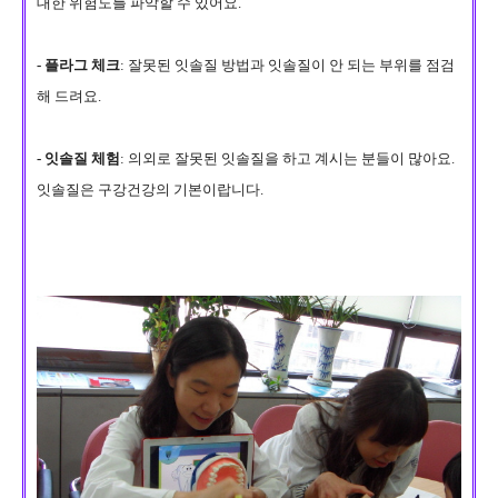
대한 위험도
를 파악할 수 있어요.
-
플라그 체크
: 잘못된 잇솔질 방법과
잇솔질이 안 되는 부위
를 점검
해 드려요.
-
잇솔질 체험
: 의외로 잘못된 잇솔질을 하고 계시는 분들이 많아요.
잇솔질은
구강건강의 기본
이랍니다.