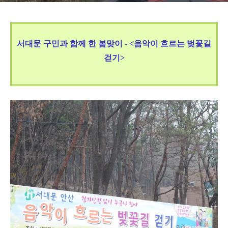
서대문 구민과 함께 한 봄맞이 - <
음악이 흐르는 벚꽃길
걷기>