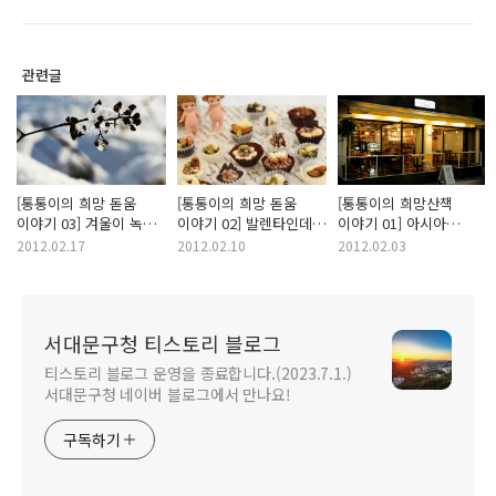
관련글
[통통이의 희망 돋움
[통통이의 희망 돋움
[통통이의 희망산책
이야기 03] 겨울이 녹아
이야기 02] 발렌타인데이
이야기 01] 아시아
봄이 오듯이… 봄이
초콜릿 만들기 : 내 생의
문화관광의 메카
2012.02.17
2012.02.10
2012.02.03
보내는 신호, 우수(雨水)
가장 특별한 선물, 직접
서대문구 신촌! : 아침
만든 초콜릿 & 케이크로
먹고 땡, 점심 먹고 땡,
마음을 전해요
저녁 먹고 땡, 신촌
먹거리 산책
서대문구청 티스토리 블로그
티스토리 블로그 운영을 종료합니다.(2023.7.1.)
서대문구청 네이버 블로그에서 만나요!
구독하기