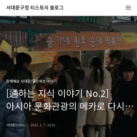
서대문구청 티스토리 블로그
함께해요 서대문/열린세상 이야기
[通하는 지식 이야기 No.2]
아시아 문화관광의 메카로 다시
떠오르는 서대문구 "신촌" - 이대
서대문TONG
2012. 2. 7. 10:01
맛집 나들이