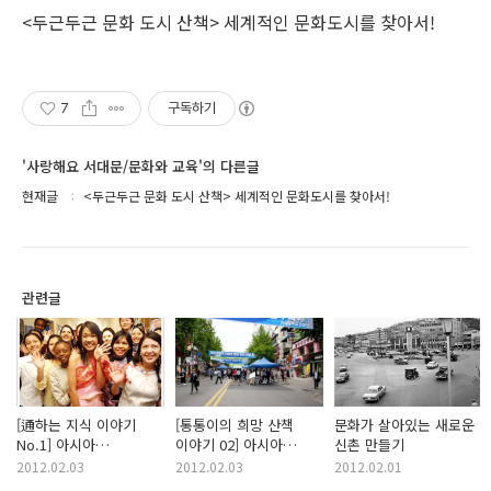
<두근두근 문화 도시 산책> 세계적인 문화도시를 찾아서!
7
구독하기
'사랑해요 서대문/문화와 교육'의 다른글
현재글
<두근두근 문화 도시 산책> 세계적인 문화도시를 찾아서!
관련글
[通하는 지식 이야기
[통통이의 희망 산책
문화가 살아있는 새로운
No.1] 아시아
이야기 02] 아시아
신촌 만들기
문화관광의 메카
문화관광의 메카
2012.02.03
2012.02.03
2012.02.01
서대문구 신촌 –
서대문구 신촌! : 거대한