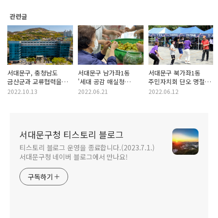
관련글
서대문구, 충청남도
서대문구 남가좌1동
서대문구 북가좌1동
금산군과 교류협력을
'세대 공감 매실청
주민자치회 단오 명절
위한 양해각서(MOU)
담그기, 취약계층 어르신
맞이 이색 행사
2022.10.13
2022.06.21
2022.06.12
체결
전달'
서대문구청 티스토리 블로그
티스토리 블로그 운영을 종료합니다.(2023.7.1.)
서대문구청 네이버 블로그에서 만나요!
구독하기