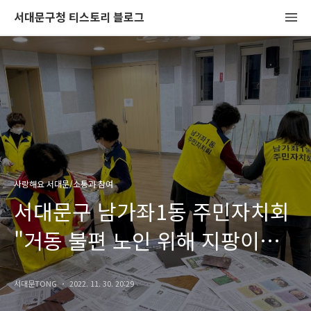
서대문구청 티스토리 블로그
사랑해요 서대문/소통과 참여
서대문구 남가좌1동 주민자치회
"거동 불편 노인 위해 지팡이
제작"
서대문TONG
2022. 11. 30. 20:29