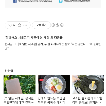
6
구독하기
'함께해요 서대문/기자단이 본 세상'의 다른글
현재글
[책 읽는 서대문] 걷기, 두 발로 사유하는 철학 "나는 걷는다, 고로 철학한
다"
관련글
[책 읽는 서대문] 용서란
집에서 만드는 초간단
고소한 들기름과 바삭한
무엇인가에 대한 철학적
두부면 콩국수 레시피
김의 콜라보! 들기름