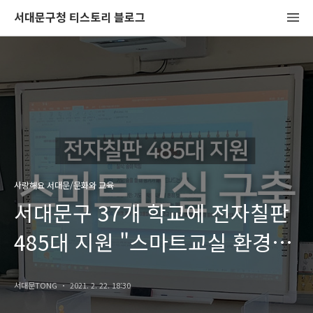
서대문구청 티스토리 블로그
사랑해요 서대문/문화와 교육
서대문구 37개 학교에 전자칠판
485대 지원 "스마트교실 환경
구축"
서대문TONG
2021. 2. 22. 18:30