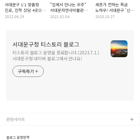
서대문구 1:1 맞춤형
"집에서 만나는 우주"
셰프가 전하는 특급
진로, 진학 상담 4곳으로
서대문자연사박물관
노하우! 서대문구 '신촌
확대
천체관측 동영상 시리즈
박스퀘어' 상인학교 2기
2022.06.29
2021.02.04
2020.10.27
'밤하늘과 친해지기'
제공
서대문구청 티스토리 블로그
티스토리 블로그 운영을 종료합니다.(2023.7.1.)
서대문구청 네이버 블로그에서 만나요!
구독하기
관련사이트
블로그 운영정책