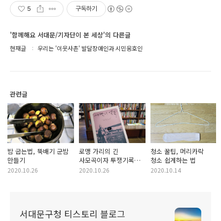
5
구독하기
'함께해요 서대문/기자단이 본 세상'의 다른글
현재글
우리는 '이웃사촌' 발달장애인과 시민옹호인
관련글
밤 굽는법, 뚝배기 군밤
로맹 가리의 긴
청소 꿀팁, 머리카락
만들기
사모곡이자 투쟁기록인
청소 쉽게하는 법
『새벽의 약속』
2020.10.26
2020.10.26
2020.10.14
서대문구청 티스토리 블로그