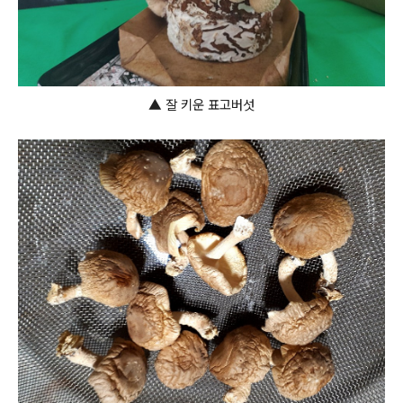
▲
잘 키운 표고버섯