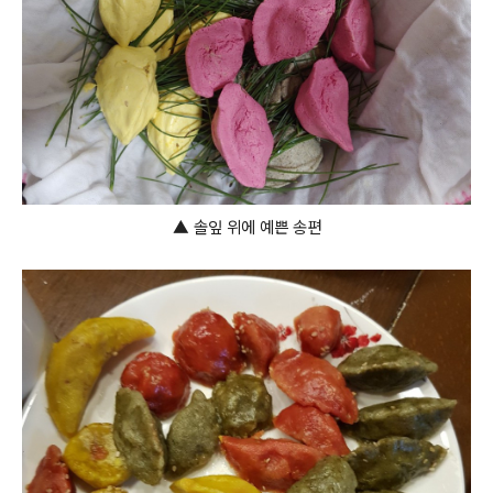
▲
솔잎 위에 예쁜 송편