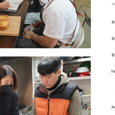
서
최
최
근
글
과
최
인
기
글
공
페
F
이
스
북
트
위
터
플
A
러