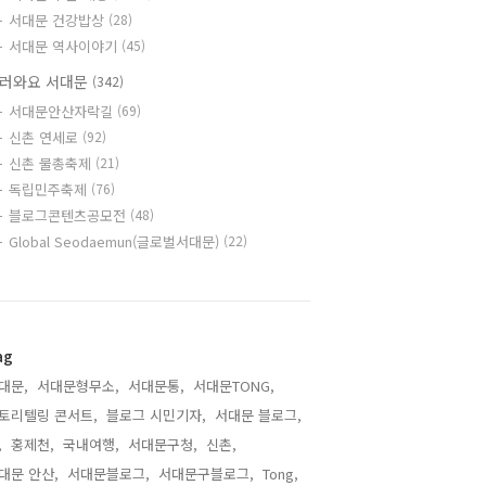
서대문 건강밥상
(28)
서대문 역사이야기
(45)
러와요 서대문
(342)
서대문안산자락길
(69)
신촌 연세로
(92)
신촌 물총축제
(21)
독립민주축제
(76)
블로그콘텐츠공모전
(48)
Global Seodaemun(글로벌서대문)
(22)
ag
대문,
서대문형무소,
서대문통,
서대문TONG,
토리텔링 콘서트,
블로그 시민기자,
서대문 블로그,
,
홍제천,
국내여행,
서대문구청,
신촌,
대문 안산,
서대문블로그,
서대문구블로그,
Tong,