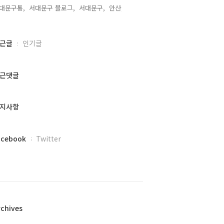
대문구통,
서대문구 블로그,
서대문구,
안산,
근글
인기글
근댓글
지사항
acebook
Twitter
rchives