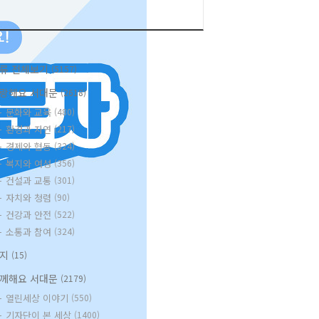
류 전체보기
(5157)
랑해요 서대문
(2618)
문화와 교육
(480)
환경과 자연
(217)
경제와 협동
(324)
복지와 여성
(356)
건설과 교통
(301)
자치와 청렴
(90)
건강과 안전
(522)
소통과 참여
(324)
공지
(15)
께해요 서대문
(2179)
열린세상 이야기
(550)
기자단이 본 세상
(1400)