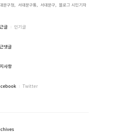
대문구청,
서대문구통,
서대문구,
블로그 시민기자,
근글
인기글
근댓글
지사항
acebook
Twitter
rchives