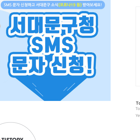
그
인
C
방
T
To
문
자
Ye
수