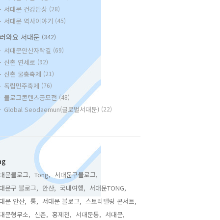
서대문 건강밥상
(28)
서대문 역사이야기
(45)
러와요 서대문
(342)
서대문안산자락길
(69)
신촌 연세로
(92)
신촌 물총축제
(21)
독립민주축제
(76)
블로그콘텐츠공모전
(48)
Global Seodaemun(글로벌서대문)
(22)
ag
대문블로그,
Tong,
서대문구블로그,
대문구 블로그,
안산,
국내여행,
서대문TONG,
대문 안산,
통,
서대문 블로그,
스토리텔링 콘서트,
대문형무소,
신촌,
홍제천,
서대문통,
서대문,