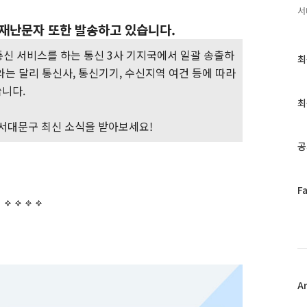
서
 재난문자 또한 발송하고 있습니다.
통신 서비스를 하는 통신 3사 기지국에서 일괄 송출하
최
최
와는 달리 통신사, 통신기기, 수신지역 여건 등에 따라
근
글
습니다.
과
최
인
서대문구 최신 소식을 받아보세요!
기
글
공
페
F
이
스
북
트
위
터
플
A
러