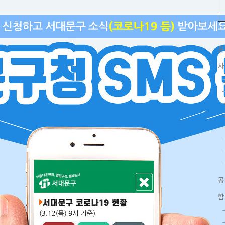
분
사
함