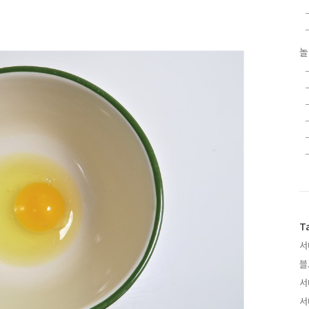
놀
T
서
블
서
서