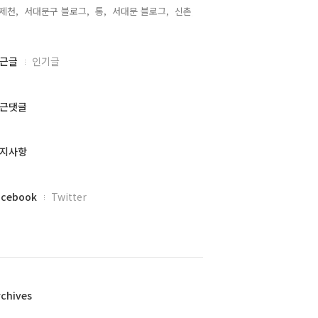
제천,
서대문구 블로그,
통,
서대문 블로그,
신촌,
근글
인기글
근댓글
지사항
acebook
Twitter
rchives