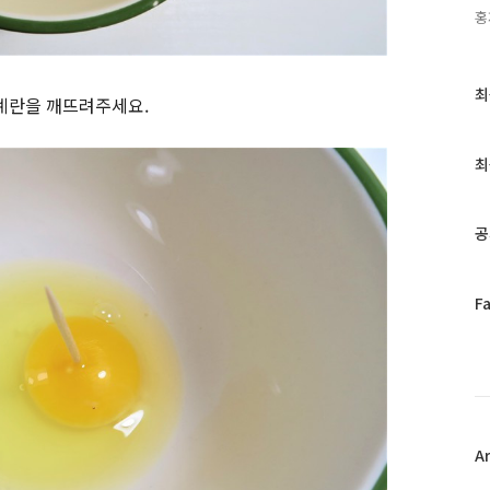
홍
최
최
계란을 깨뜨려주세요.
근
글
과
최
인
기
글
공
페
F
이
스
북
트
위
터
플
A
러