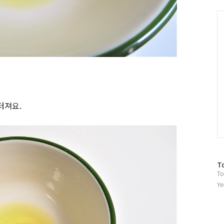
그
인
C
.
터져요.
방
T
To
문
자
Ye
수