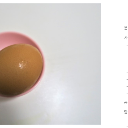
분
사
함