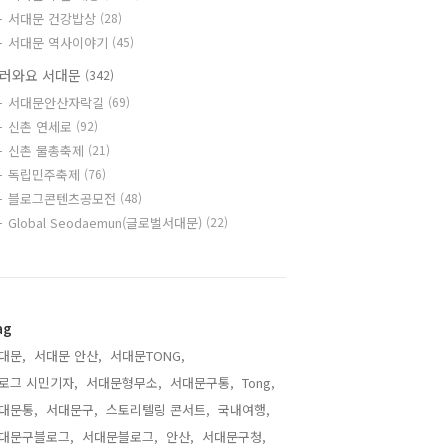
서대문 건강밥상
(28)
서대문 역사이야기
(45)
러와요 서대문
(342)
서대문안산자락길
(69)
신촌 연세로
(92)
신촌 물총축제
(21)
독립민주축제
(76)
블로그콘텐츠공모전
(48)
Global Seodaemun(글로벌서대문)
(22)
ag
대문,
서대문 안산,
서대문TONG,
로그 시민기자,
서대문형무소,
서대문구통,
Tong,
대문통,
서대문구,
스토리텔링 콘서트,
국내여행,
대문구블로그,
서대문블로그,
안산,
서대문구청,