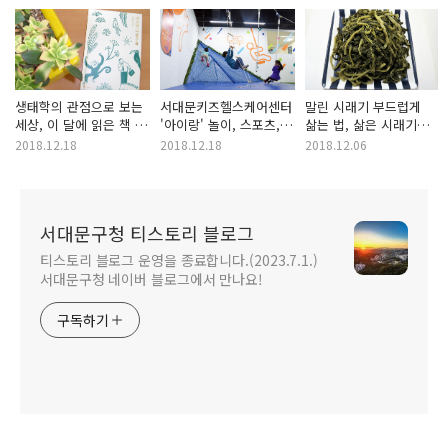
생태학의 관점으로 보는
서대문키즈헬스케어센터
말린 시래기 부드럽게
세상, 이 달에 읽은 책 <
'아이랑' 놀이, 스포츠,
삶는 법, 삶은 시래기
다르면 다를수록>
메디컬이 융합된
보관방법!
2018.12.18
2018.12.18
2018.12.06
아동체력관리시설!
서대문구청 티스토리 블로그
티스토리 블로그 운영을 종료합니다.(2023.7.1.)
서대문구청 네이버 블로그에서 만나요!
구독하기