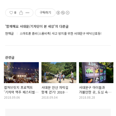
8
구독하기
'함께해요 서대문/기자단이 본 세상'의 다른글
현재글
스마트폰 좀비(스몸비족) 사고 방지를 위한 서대문구 바닥신호등!
관련글
컬쳐브릿지 프로젝트
서대문 안산 자락길
서대문구 아이들과
'기차역 맥주 페스티벌'
함께 걷기! 2018
가볼만한 곳, 도심 속
후기! 소확행이란
서울시사회복시사협회
안산자연학습장!
2018.09.06
2018.09.04
2018.08.28
이런것!
등반대회 현장!