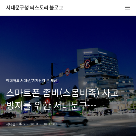
서대문구청 티스토리 블로그
함께해요 서대문/기자단이 본 세상
스마트폰 좀비(스몸비족) 사고
방지를 위한 서대문구
바닥신호등!
서대문TONG
2018. 8. 30. 17:03