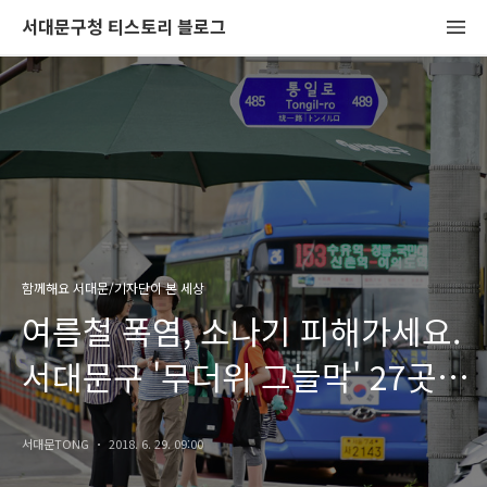
서대문구청 티스토리 블로그
함께해요 서대문/기자단이 본 세상
여름철 폭염, 소나기 피해가세요.
서대문구 '무더위 그늘막' 27곳
설치!
서대문TONG
2018. 6. 29. 09:00