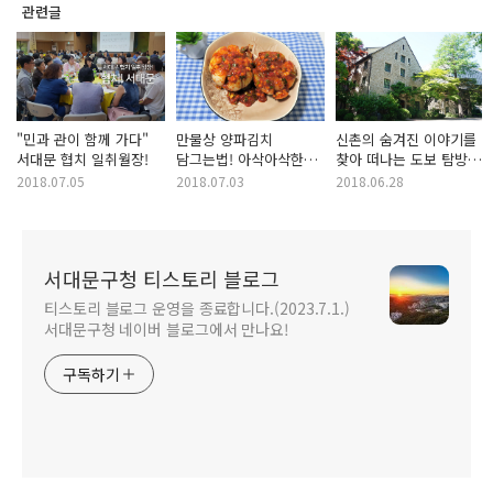
관련글
"민과 관이 함께 가다"
만물상 양파김치
신촌의 숨겨진 이야기를
서대문 협치 일취월장!
담그는법! 아삭아삭한
찾아 떠나는 도보 탐방
양파 맛이 끝내줘요~
여행!
2018.07.05
2018.07.03
2018.06.28
서대문구청 티스토리 블로그
티스토리 블로그 운영을 종료합니다.(2023.7.1.)
서대문구청 네이버 블로그에서 만나요!
구독하기