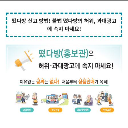
떴다방 신고 방법! 불법 떴다방의 허위, 과대광고
에 속지 마세요!