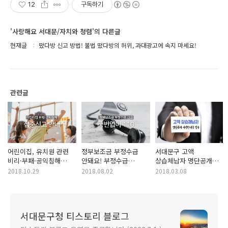
12
구독하기
'사랑해요 서대문/자치와 청렴'의 다른글
현재글
떴다방 신고 방법! 불법 떴다방의 허위, 과대광고에 속지 마세요!
관련글
어린이집, 유치원 관련
정부보조금 부정수급
서대문구 고액
비리·부패·공익침해
안돼요! 부정수급
상습체납자 명단공개
집중신고 안내!
신고하고 포상금도
사전안내문 발송!
2018.10.29
2018.08.02
2018.03.08
받아요!!
서대문구청 티스토리 블로그