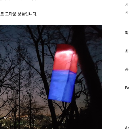
서
서
말로 고마운 분들입니다.
최
최
근
글
과
최
인
기
글
공
페
F
이
스
북
트
위
터
플
A