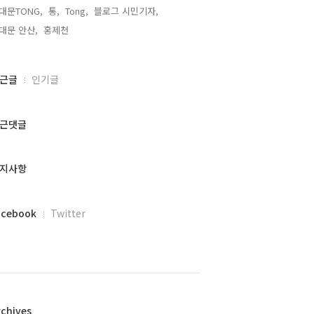
대문TONG,
통,
Tong,
블로그 시민기자,
대문 안산,
홍제천,
근글
인기글
근댓글
지사항
acebook
Twitter
rchives