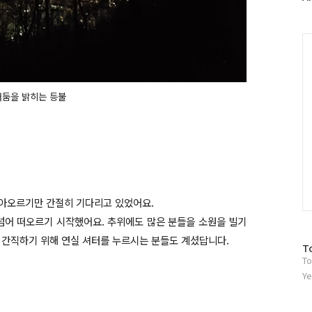
러
그
인
C
어둠을 밝히는 등불
솟아오르기만 간절히 기다리고 있었어요.
 넘어 떠오르기 시작했어요. 추위에도 많은 분들을 소원을 빌기
 간직하기 위해 연실 셔터를 누르시는 분들도 계셨답니다.
방
T
To
문
자
Ye
수