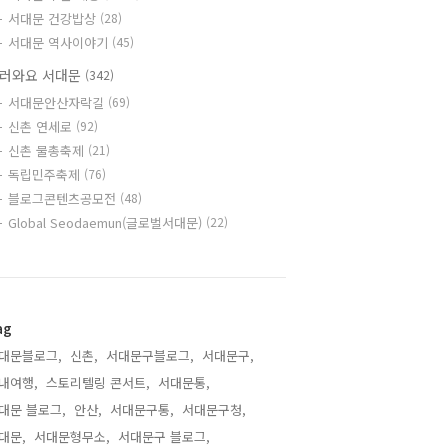
서대문 건강밥상
(28)
서대문 역사이야기
(45)
러와요 서대문
(342)
서대문안산자락길
(69)
신촌 연세로
(92)
신촌 물총축제
(21)
독립민주축제
(76)
블로그콘텐츠공모전
(48)
Global Seodaemun(글로벌서대문)
(22)
ag
대문블로그,
신촌,
서대문구블로그,
서대문구,
내여행,
스토리텔링 콘서트,
서대문통,
대문 블로그,
안산,
서대문구통,
서대문구청,
대문,
서대문형무소,
서대문구 블로그,