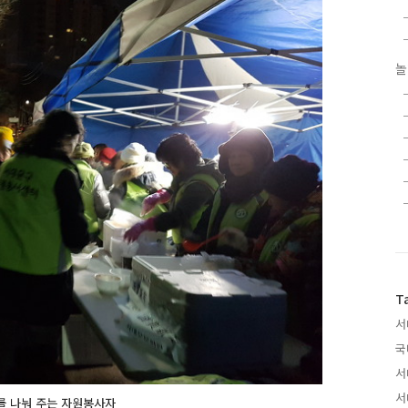
놀
T
서
국
서
서
를
나눠
주는 자원봉사자