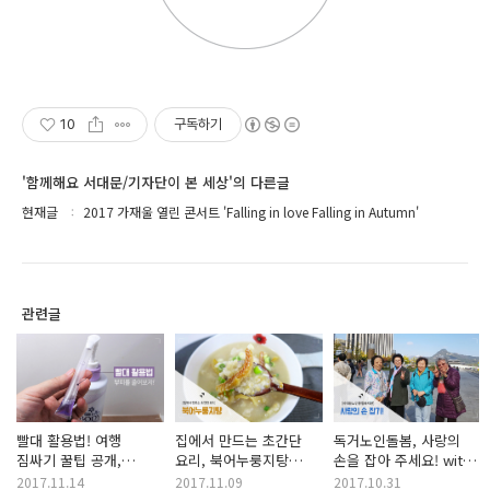
10
구독하기
'함께해요 서대문/기자단이 본 세상'의 다른글
현재글
2017 가재울 열린 콘서트 'Falling in love Falling in Autumn'
관련글
빨대 활용법! 여행
집에서 만드는 초간단
독거노인돌봄, 사랑의
짐싸기 꿀팁 공개,
요리, 북어누룽지탕
손을 잡아 주세요! with
부피가 확 줄어요!
레시피!
서대문노인종합복지관
2017.11.14
2017.11.09
2017.10.31