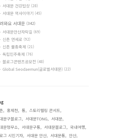
서대문 건강밥상
(28)
서대문 역사이야기
(45)
러와요 서대문
(342)
서대문안산자락길
(69)
신촌 연세로
(92)
신촌 물총축제
(21)
독립민주축제
(76)
블로그콘텐츠공모전
(48)
Global Seodaemun(글로벌서대문)
(22)
ag
촌,
홍제천,
통,
스토리텔링 콘서트,
대문구블로그,
서대문TONG,
서대문,
대문형무소,
서대문구통,
서대문블로그,
국내여행,
로그 시민기자,
서대문 안산,
서대문통,
안산,