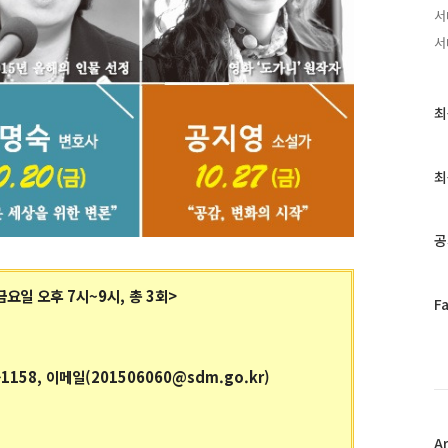
서
서
최
최
근
글
과
최
인
기
글
공
매주 금요일 오후 7시~9시, 총 3회>
페
F
이
스
북
1158, 이메일(201506060@sdm.go.kr)
트
위
터
플
A