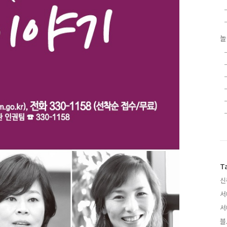
놀
T
신
서
서
블