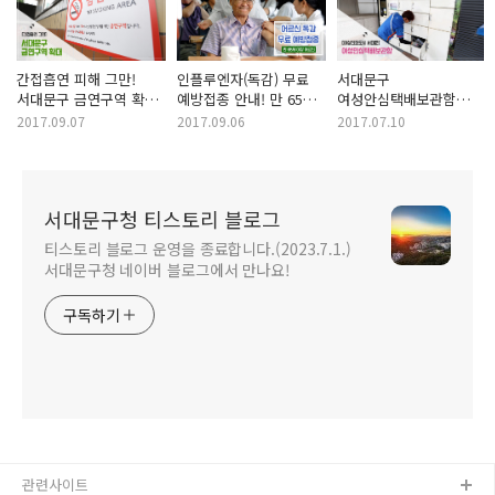
간접흡연 피해 그만!
인플루엔자(독감) 무료
서대문구
서대문구 금연구역 확대!
예방접종 안내! 만 65세
여성안심택배보관함
금연구역 내 흡연시
이상 노인 무료 접종!
주소 안내!
2017.09.07
2017.09.06
2017.07.10
과태료는?
여성안심택배함
안심하고 이용하세요!
서대문구청 티스토리 블로그
티스토리 블로그 운영을 종료합니다.(2023.7.1.)
서대문구청 네이버 블로그에서 만나요!
구독하기
관련사이트