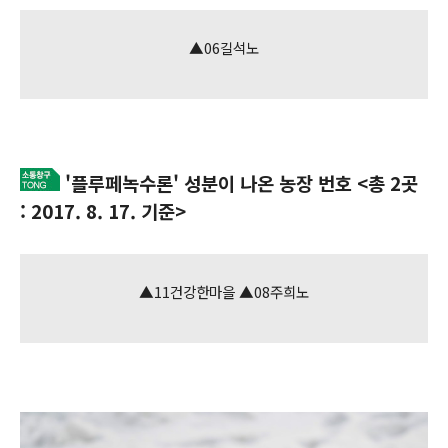
▲06길석노
'플루페녹수론' 성분이 나온 농장 번호 <총 2곳
: 2017. 8. 17. 기준>
▲11건강한마을 ▲08주희노