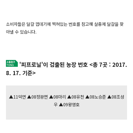
소비자들은 달걀 껍데기에 찍혀있는 번호를 참고해 살충제 달걀을 찾
아낼 수 있습니다.
'피프로닐'이 검출된 농장 번호 <총 7곳 : 2017.
8. 17. 기준>
▲11덕연 ▲08정광면 ▲08마리 ▲08유천 ▲08노승준 ▲08조성
우 ▲09왕영호