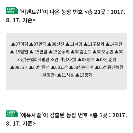
'비펜트린'이 나온 농장 번호 <총 21곳 : 2017.
8. 17. 기준>
▲07미림 ▲07한국 ▲08신선 ▲11서영 ▲11구운회 ▲14지천
▲ 15벧엘 ▲ 15연암 ▲15온누리 ▲08김순도 ▲08오동민 ▲08
가남(농업회사법인 조인 가남지점) ▲08양계 ▲08김준환
▲08LSH ▲08박종선 ▲08고산 ▲08신둔양계 ▲05병풍산농원
(유창헌) ▲11시온 ▲13정화
'에톡사졸'이 검출된 농장 번호 <총 1곳 : 2017.
8. 17. 기준>