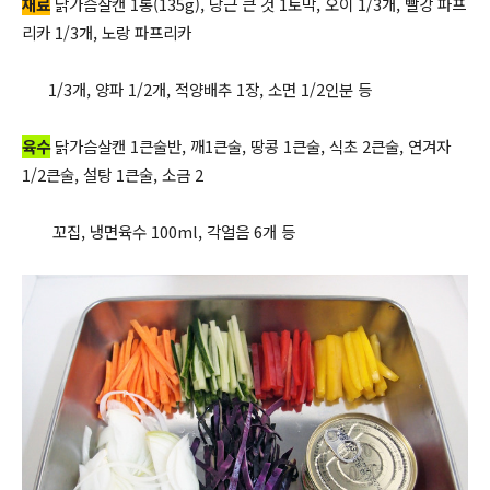
재료
닭가슴살캔 1통(135g), 당근 큰 것 1토막, 오이 1/3개, 빨강 파프
리카 1/3개, 노랑 파프리카
1/3개, 양파 1/2개, 적양배추 1장, 소면 1/2인분 등
육수
닭가슴살캔 1큰술반, 깨1큰술, 땅콩 1큰술, 식초 2큰술, 연겨자
1/2큰술, 설탕 1큰술, 소금 2
꼬집, 냉면육수 100ml, 각얼음 6개 등