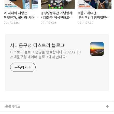
이 시대의 사랑은
양성평등주간 기념행사!
서울미래유산
무엇인가, 콜레라 시대의
서대문구 여성친화도시
'공씨책방'! 창작집단
사랑을 읽고
'여기로' 함께 걷기!
3355가 여는 헌책방극장
2017.07.07
2017.07.05
2017.07.03
서대문구청 티스토리 블로그
티스토리 블로그 운영을 종료합니다.(2023.7.1.)
서대문구청 네이버 블로그에서 만나요!
구독하기
관련사이트