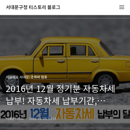
서대문구청 티스토리 블로그
사랑해요 서대문/경제와 협동
2016년 12월 정기분 자동차세
납부! 자동차세 납부기간,
조회방법은?
서대문TONG
2016. 11. 25. 19:15