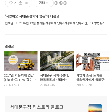
9
구독하기
'사랑해요 서대문/경제와 협동'의 다른글
현재글
2016년 12월 정기분 자동차세 납부! 자동차세 납부기간, 조회방법은?
관련글
2017년 자동차세 연납
서대문구 사회적경제,
사망자 소유 토지를
(선납)하고 10% 할인
마을공동체 센터에
상속권자에게 알려주는
받자! 자동차세
입주할 기업을 모십니다!
'비상속토지 안내서비스'
2016.12.07
2016.12.02
2016.10.20
납부시기, 납부방법은?
서대문구청 티스토리 블로그