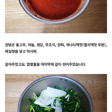
양념은 홍고추, 마늘, 생강, 무조각, 양파, 까나리액젓(멸치액젓 무방),
매실청을 넣고 믹서에
갈아주었고요. 찹쌀풀을 마지막에 같이 섞어주었습니다.