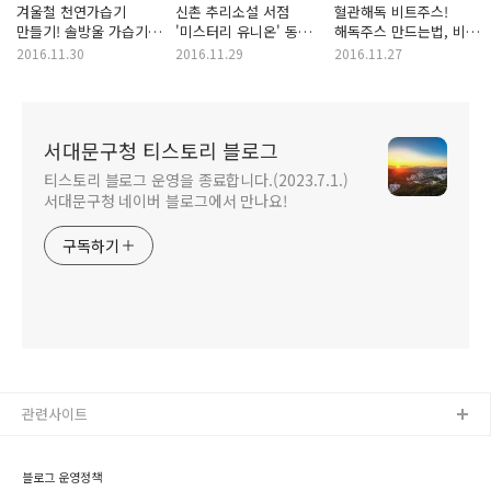
겨울철 천연가습기
신촌 추리소설 서점
혈관해독 비트주스!
만들기! 솔방울 가습기로
'미스터리 유니온' 동네
해독주스 만드는법, 비트
겨울 건조함 잡으세요!
책방의 추억속으로!
효과, 보관법 공개!
2016.11.30
2016.11.29
2016.11.27
서대문구청 티스토리 블로그
티스토리 블로그 운영을 종료합니다.(2023.7.1.)
서대문구청 네이버 블로그에서 만나요!
구독하기
관련사이트
블로그 운영정책