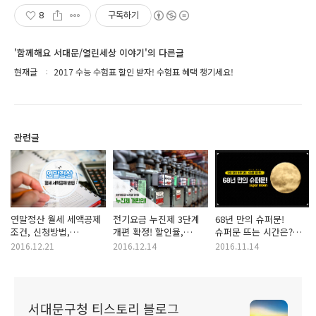
8
구독하기
'함께해요 서대문/열린세상 이야기'의 다른글
현재글
2017 수능 수험표 할인 받자! 수험표 혜택 챙기세요!
관련글
연말정산 월세 세액공제
전기요금 누진제 3단계
68년 만의 슈퍼문!
조건, 신청방법,
개편 확정! 할인율,
슈퍼문 뜨는 시간은?
준비물은?
누진구간, 기본요금은?
슈퍼문 보기 좋은
2016.12.21
2016.12.14
2016.11.14
서대문 명소는?
서대문구청 티스토리 블로그