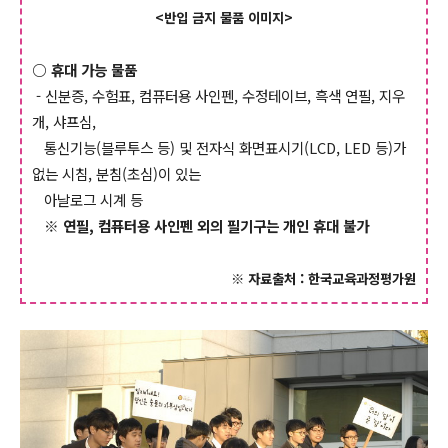
<반입 금지 물품 이미지>
○ 휴대 가능 물품
- 신분증, 수험표, 컴퓨터용 사인펜, 수정테이브, 흑색 연필, 지우
개, 샤프심,
통신기능(블루투스 등) 및 전자식 화면표시기(LCD, LED 등)가
없는 시침, 분침(초심)이 있는
아날로그 시계 등
※ 연필, 컴퓨터용 사인펜 외의 필기구는 개인 휴대 불가
※ 자료출처 : 한국교육과정평가원