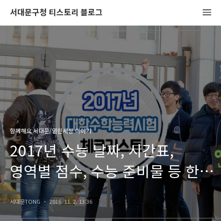
서대문구청 티스토리 블로그
함께해요 서대문/열린세상 이야기
2017년 수능 날짜, 시간표,
영역별 점수, 수능 준비물 등 한
눈에 알아보자!
서대문TONG
2016. 11. 2. 13:36