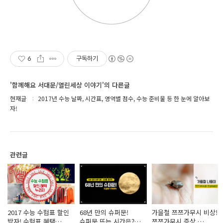
6
구독하기
'함께해요 서대문/열린세상 이야기'의 다른글
현재글
2017년 수능 날짜, 시간표, 영역별 점수, 수능 준비물 등 한 눈에 알아보
자!
관련글
2017 수능 수험표 할인
68년 만의 슈퍼문!
가을철 쯔쯔가무시 비상!
받자! 수험표 혜택
슈퍼문 뜨는 시간은?
쯔쯔가무시 증상,