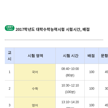
2017학년도 대학수학능력시험 시험시간, 배점
교
시험 영역
시험 시간
배점
문항
시
08:40~10:00
1
국어
100
4
(80분)
10:30~12:10
2
수학
100
3
(100분)
13:10~14:20
3
영어
100
4