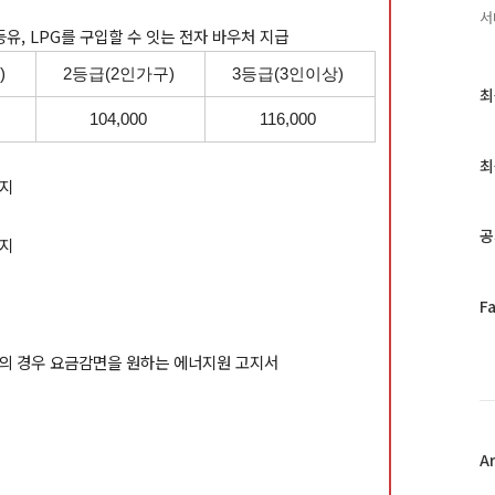
서
등유, LPG를 구입할 수 잇는 전자 바우처 지급
)
2등급(2인가구)
3등급(3인이상)
최
최
근
104,000
116,000
글
과
최
인
까지
기
글
공
까지
페
F
이
스
자의 경우 요금감면을 원하는 에너지원 고지서
북
트
위
터
플
A
러