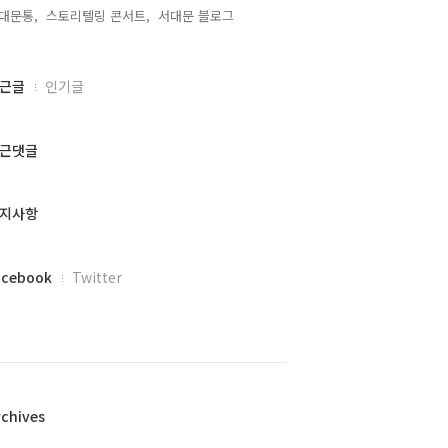
대문통,
스토리텔링 콘서트,
서대문 블로그,
근글
인기글
근댓글
지사항
acebook
Twitter
rchives