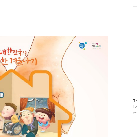
그
인
C
방
T
To
문
자
Ye
수