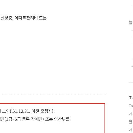
 신분증, 아파트관리비 또는
놀
T
To
('51.12.31. 이전 출생자),
서
(1급~6급 등록 장애인) 또는 임산부를
블
서