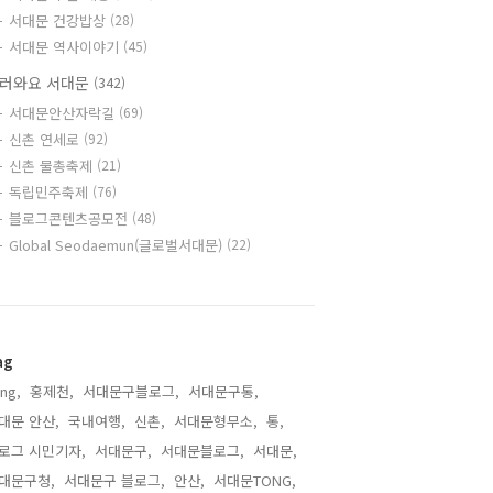
서대문 건강밥상
(28)
서대문 역사이야기
(45)
러와요 서대문
(342)
서대문안산자락길
(69)
신촌 연세로
(92)
신촌 물총축제
(21)
독립민주축제
(76)
블로그콘텐츠공모전
(48)
Global Seodaemun(글로벌서대문)
(22)
ag
ng,
홍제천,
서대문구블로그,
서대문구통,
대문 안산,
국내여행,
신촌,
서대문형무소,
통,
로그 시민기자,
서대문구,
서대문블로그,
서대문,
대문구청,
서대문구 블로그,
안산,
서대문TONG,