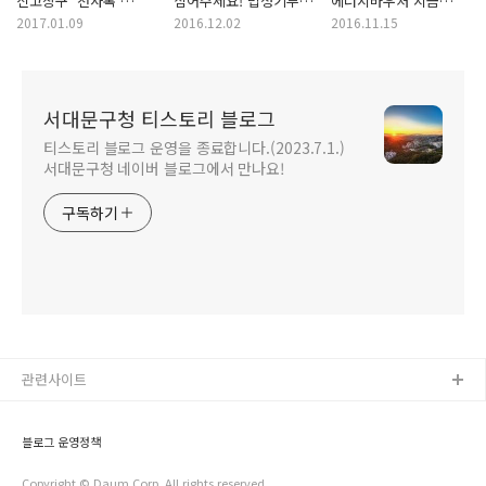
신고창구 '천사톡'
심어주세요! 법정기부금
에너지바우처 지금
주위에 어려운 이웃을
연말 소득공제
신청하세요!
2017.01.09
2016.12.02
2016.11.15
알려주세요!
가능합니다.
에너지바우처 신청방법
안내!
서대문구청 티스토리 블로그
티스토리 블로그 운영을 종료합니다.(2023.7.1.)
서대문구청 네이버 블로그에서 만나요!
구독하기
관련사이트
블로그 운영정책
Copyright © Daum Corp. All rights reserved.