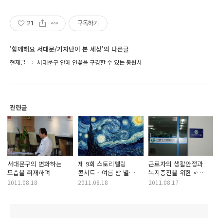
21
구독하기
'함께해요 서대문/기자단이 본 세상'의 다른글
현재글
서대문구 안에 연꽃을 구경할 수 있는 봉원사
관련글
서대문구의 변화하는
제 9회 스토리텔링
근로자의 생활안정과
모습을 취재하며
콘서트 - 여름 밤 별
복지증진을 위한 <
이야기
서대문구 근로자
2011.08.18
2011.08.18
2011.08.17
복지센터> 개소식에
다녀와서