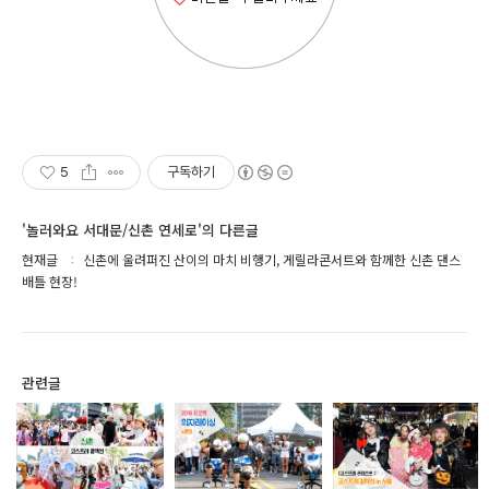
5
구독하기
'놀러와요 서대문/신촌 연세로'의 다른글
현재글
신촌에 울려퍼진 산이의 마치 비행기, 게릴라콘서트와 함께한 신촌 댄스
배틀 현장!
관련글