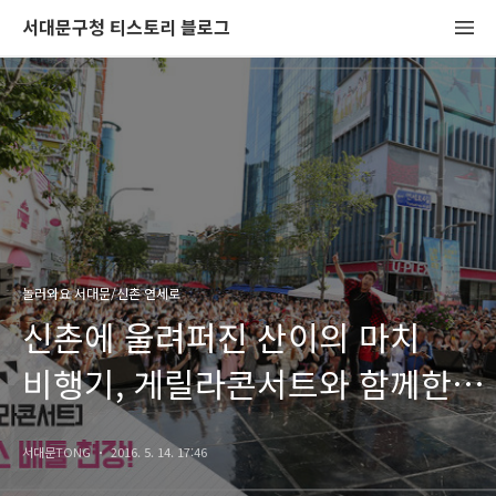
서대문구청 티스토리 블로그
놀러와요 서대문/신촌 연세로
신촌에 울려퍼진 산이의 마치
비행기, 게릴라콘서트와 함께한
신촌 댄스 배틀 현장!
서대문TONG
2016. 5. 14. 17:46