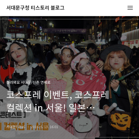
서대문구청 티스토리 블로그
놀러와요 서대문/신촌 연세로
코스프레 이벤트, 코스프레
컬렉션 in 서울! 일본
코스플레이어, 코스프레 콘테스트
서대문TONG
2016. 5. 13. 16:01