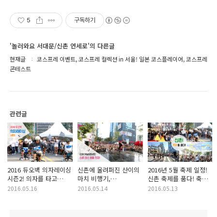
5
구독하기
'놀러와요 서대문/신촌 연세로'의 다른글
현재글
코스프레 이벤트, 코스프레 컬렉션 in 서울! 일본 코스플레이어, 코스프레
콘테스트
관련글
2016 듀오백 의자레이싱
신촌에 울려퍼진 산이의
2016년 5월 축제 일정!
시즌2! 의자를 타고
마치 비행기,
신촌 축제를 품다! 축제
신촌을 달려라~
게릴라콘서트와 함께한
정보 한눈에 보자!
2016.05.16
2016.05.14
2016.05.13
신촌 댄스 배틀 현장!