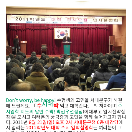
Don't worry, be happy!
수험생의 고민을 서대문구가 해결
시대
해 드릴게요. 「
먹고 대학간다」 의 저자이며
수
수
박
시입학 지도의 달인 수박
! 박권우선생님
(이대부고 입시전략실
장)을 모시고 여러분의 궁금증과 고민을 함께 풀어가고자 합니
다. 2011년
8월 21일(일) 오후 2시 서대문구청 6층 대강당
에
서 열리는
2012학년도 대학 수시 입학설명회
는 여러분이 그