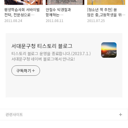
평생학습사회 서바이벌
안철수 박경철과
[청소년 책 추천] 꿈
전략, 전문성으로
함께하는
많은 중,고등학생을 위한
살아남기!
교육스페셜특강
책 추천 Best5
2011.08.24
2011.08.11
2011.07.25
(변경내용 확인)
서대문구청 티스토리 블로그
티스토리 블로그 운영을 종료합니다.(2023.7.1.)
서대문구청 네이버 블로그에서 만나요!
구독하기
관련사이트