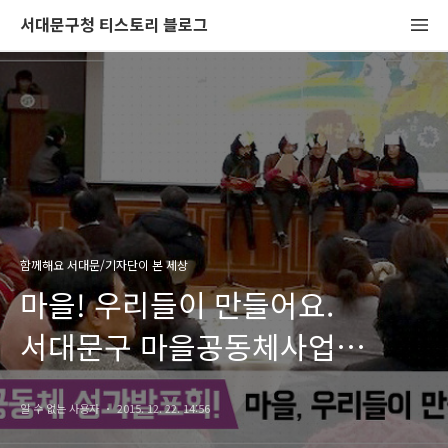
서대문구청 티스토리 블로그
함께해요 서대문/기자단이 본 세상
마을! 우리들이 만들어요.
서대문구 마을공동체사업
성과발표회
알 수 없는 사용자
2015. 12. 22. 14:56