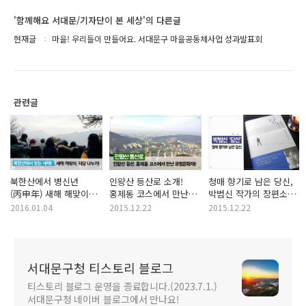
'함께해요 서대문/기자단이 본 세상'의 다른글
현재글
마을! 우리들이 만들어요. 서대문구 마을공동체사업 성과발표회
관련글
북한산에서 병신년
인왕산 등산로 소개!
청매 향기로 남은 당신,
(丙申年) 새해 해맞이와
홍제동 코스에서 만난
박범신 작가의 장편소설
덕담 나누기! 여러분의
유형문화재!
'당신'을 읽고
2016.01.04
2015.12.22
2015.12.22
새해 목표는?
서대문구청 티스토리 블로그
티스토리 블로그 운영을 종료합니다.(2023.7.1.)
서대문구청 네이버 블로그에서 만나요!