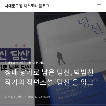
서대문구청 티스토리 블로그
함께해요 서대문/기자단이 본 세상
청매 향기로 남은 당신, 박범신
작가의 장편소설 '당신'을 읽고
알 수 없는 사용자
2015. 12. 22. 08:50