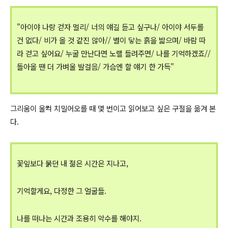
"아이야 나랑 걷자 멀리/ 너의 얘길 듣고 싶구나/ 아이야 서두를
건 없다/ 비가 올 것 같진 않아// 별이 닿는 흙을 밟으며/ 바람 따
라 걷고 싶어요/ 누굴 만난다면 노랠 들려주면/ 나를 기억하겠죠//
돌아올 땐 더 가벼울 발걸음/ 가슴엔 할 얘기 한 가득"
그리움이 울컥 치밀어오를 때 몇 번이고 읽어보고 싶은 구절을 옮겨 본
다.
꽃잎보다 붉던 내 젊은 시간은 지나고,
기억할게요, 다정한 그 얼굴들.
나를 떠나는 시간과 조용히 악수를 해야지.