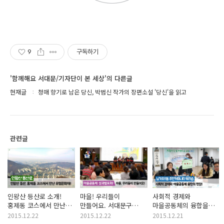
9
구독하기
'함께해요 서대문/기자단이 본 세상'의 다른글
현재글
청매 향기로 남은 당신, 박범신 작가의 장편소설 '당신'을 읽고
관련글
인왕산 등산로 소개!
마을! 우리들이
사회적 경제와
홍제동 코스에서 만난
만들어요. 서대문구
마을공동체의 융합을
유형문화재!
마을공동체사업
위한 남가좌1동
2015.12.22
2015.12.22
2015.12.21
성과발표회
주민커뮤니티 워크숍에