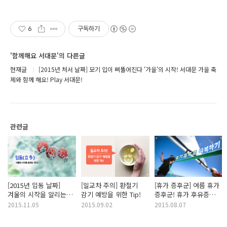
6
구독하기
'함께해요 서대문'의 다른글
현재글
[2015년 처서 날짜] 모기 입이 삐뚤어진다 '가을'의 시작! 서대문 가을 축
제와 함께 해요! Play 서대문!
관련글
[2015년 입동 날짜]
[일교차 주의] 환절기
[휴가 증후군] 여름 휴가
겨울의 시작을 알리는
감기 예방을 위한 Tip!
증후군! 휴가 후유증
입동(立冬), 직장인
극복방법!
2015.11.05
2015.09.02
2015.08.07
월동준비 필수 아이템!