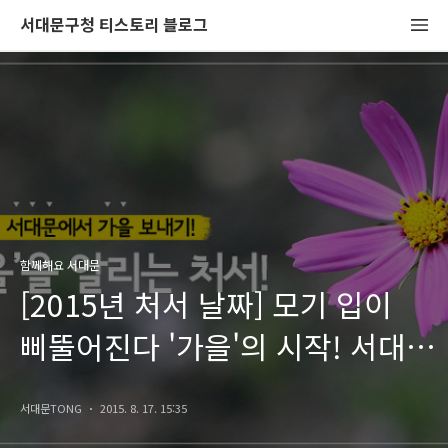
서대문구청 티스토리 블로그
함께해요 서대문
[2015년 처서 날짜] 모기 입이
삐뚤어진다 '가을'의 시작! 서대문
가을 축제와 함께 해요! Play
서대문TONG
2015. 8. 17. 15:35
서대문!