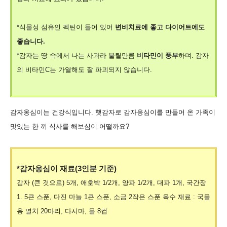
*식물성 섬유인 펙틴이 들어 있어
변비치료에 좋고 다이어트에도
좋습니다.
*감자는 땅 속에서 나는 사과라 불릴만큼
비타민이 풍부
하며. 감자
의 비타민C는 가열해도 잘 파괴되지 않습니다.
감자옹심이는 건강식입니다. 햇감자로 감자옹심이를 만들어 온 가족이
맛있는 한 끼 식사를 해보심이 어떨까요?
*감자옹심이 재료(3인분 기준)
감자 (큰 것으로) 5개, 애호박 1/2개, 양파 1/2개, 대파 1개, 국간장
1. 5큰 스푼, 다진 마늘 1큰 스푼, 소금 2작은 스푼
육수 재료 : 국물
용 멸치 20마리, 다시마, 물 8컵