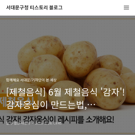
서대문구청 티스토리 블로그
함께해요 서대문/기자단이 본 세상
[제철음식] 6월 제철음식 '감자'!
감자옹심이 만드는법,
황금레시피를 소개해요!
알 수 없는 사용자
2015. 5. 26. 09:45