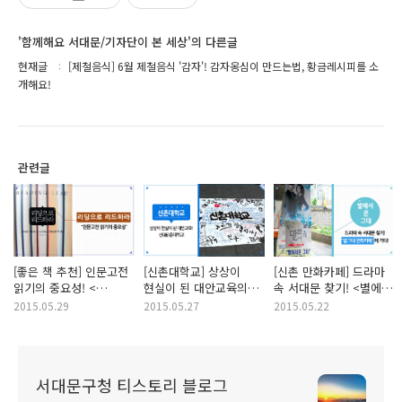
'함께해요 서대문/기자단이 본 세상'의 다른글
현재글
[제철음식] 6월 제철음식 '감자'! 감자옹심이 만드는법, 황금레시피를 소
개해요!
관련글
[좋은 책 추천] 인문고전
[신촌대학교] 상상이
[신촌 만화카페] 드라마
읽기의 중요성! <
현실이 된 대안교육의
속 서대문 찾기! <별에서
리딩으로 리드하라>
현장, 신(新)촌대학교에
온 그대> 촬영장소!
2015.05.29
2015.05.27
2015.05.22
인문고전 독서법!
가다!
'별그대만화카페'에
가다!
서대문구청 티스토리 블로그