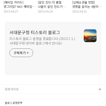
[예비맘 가이드]
[살인 진드기] 봄철
[심폐소생술 방법]
앵그리맘? NO! 해피맘?
나들이 살인 진드기
생명을 살리는 4분의
YES! 예비맘을 위한
주의보!
기적! 응급처치 방법,
2015.04.27
2015.04.24
2015.04.21
건강한 식생활, 안전한
작은소참진드기의
심폐소생술 방법!
운동 지침!
정체는?
서대문구청 티스토리 블로그
티스토리 블로그 운영을 종료합니다.(2023.7.1.)
서대문구청 네이버 블로그에서 만나요!
구독하기
관련사이트
블로그 운영정책