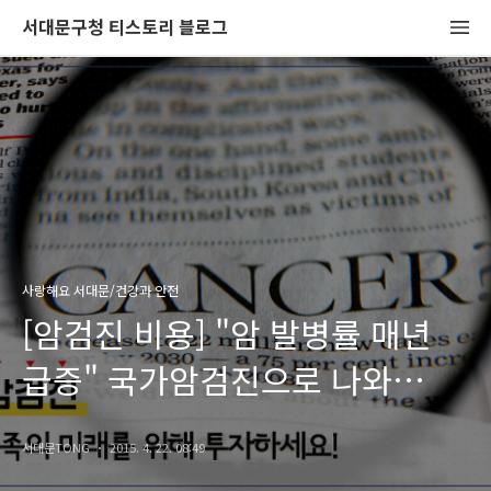
서대문구청 티스토리 블로그
사랑해요 서대문/건강과 안전
[암검진 비용] "암 발병률 매년
급증" 국가암검진으로 나와
가족의 미래를 위해 투자하세요!
서대문TONG
2015. 4. 22. 08:49