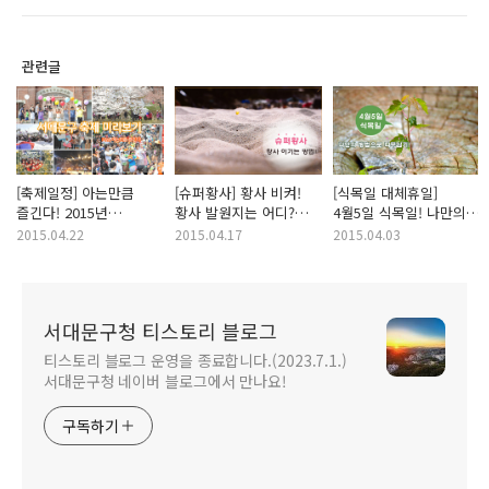
관련글
[축제일정] 아는만큼
[슈퍼황사] 황사 비켜!
[식목일 대체휴일]
즐긴다! 2015년
황사 발원지는 어디?
4월5일 식목일! 나만의
서대문구 축제 미리보기!
황사를 이기는 방법!
방법으로 나무심기! 종이
2015.04.22
2015.04.17
2015.04.03
Festivals in
안 쓰는 날!
Seodaemun-gu!
서대문구청 티스토리 블로그
티스토리 블로그 운영을 종료합니다.(2023.7.1.)
서대문구청 네이버 블로그에서 만나요!
구독하기